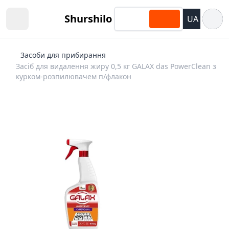
Відкри
Shurshilo
UA
Open sidebar
Засоби для прибирання
Засіб для видалення жиру 0,5 кг GALAX das PowerClean з
курком-розпилювачем п/флакон