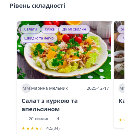
Рівень складності
Салати
Курка
До 60 хвилин
Україн
Швидко та легко
Тушку
ММ
Марина Мельник
2025-12-17
ММ
Ма
Салат з куркою та
Каба
апельсином
60 
20 хвилин
4
★
★
★
★
★
★
★
☆
4.5
(34)