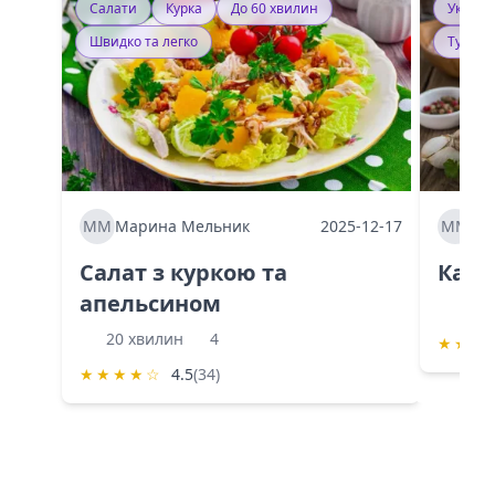
Салати
Курка
До 60 хвилин
Україн
Швидко та легко
Тушку
ММ
Марина Мельник
2025-12-17
ММ
Ма
Салат з куркою та
Каба
апельсином
60 
20 хвилин
4
★
★
★
★
★
★
★
☆
4.5
(34)