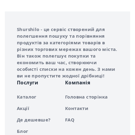
Інформація про Shurshilo та корисні посилання
Про сервіс Shurshilo
Shurshilo - це сервіс створений для
полегшення пошуку та порівняння
продуктів за категоріями товарів в
різних торгових мережах вашого міста.
Він також полегшує покупки та
економить ваш час, створюючи
особисті списки на кожен день. З нами
ви не пропустите жодної дрібниці!
Послуги
Компанія
Каталог
Головна сторінка
Акції
Контакти
Де дешевше?
FAQ
Блог