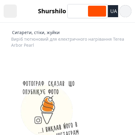
Відкри
Shurshilo
UA
Open sidebar
Сигарети, стіки, жуйки
Виріб тютюновий для електричного нагрівання Terea
Arbor Pearl