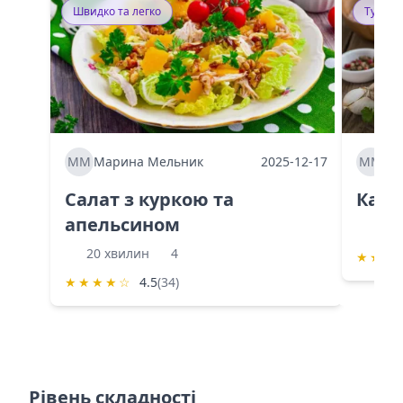
Швидко та легко
Тушку
ММ
Марина Мельник
2025-12-17
ММ
Ма
Салат з куркою та
Каба
апельсином
60 
20 хвилин
4
★
★
★
★
★
★
★
☆
4.5
(34)
Рівень складності