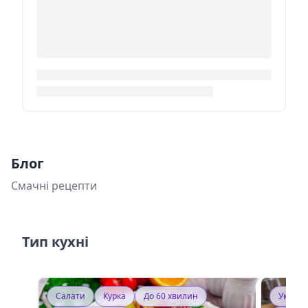
Блог
Смачні рецепти
Тип кухні
Салати
Курка
До 60 хвилин
Україн