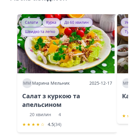
Салати
Курка
До 60 хвилин
Україн
Швидко та легко
Тушку
ММ
Марина Мельник
2025-12-17
ММ
Ма
Салат з куркою та
Каба
апельсином
60 
20 хвилин
4
★
★
★
★
★
★
★
☆
4.5
(34)