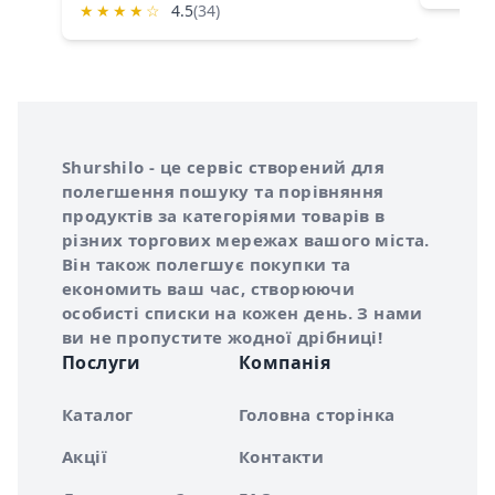
★
★
★
★
☆
4.5
(34)
Інформація про Shurshilo та корисні посилання
Про сервіс Shurshilo
Shurshilo - це сервіс створений для
полегшення пошуку та порівняння
продуктів за категоріями товарів в
різних торгових мережах вашого міста.
Він також полегшує покупки та
економить ваш час, створюючи
особисті списки на кожен день. З нами
ви не пропустите жодної дрібниці!
Послуги
Компанія
Каталог
Головна сторінка
Акції
Контакти