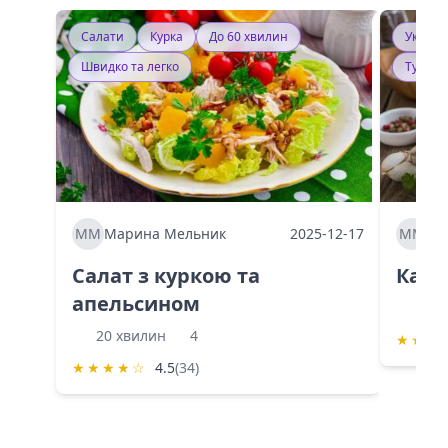
Салати
Курка
До 60 хвилин
Україн
Швидко та легко
Тушку
ММ
Марина Мельник
2025-12-17
ММ
Ма
Салат з куркою та
Каба
апельсином
60 
20 хвилин
4
★
★
★
★
★
★
★
☆
4.5
(34)