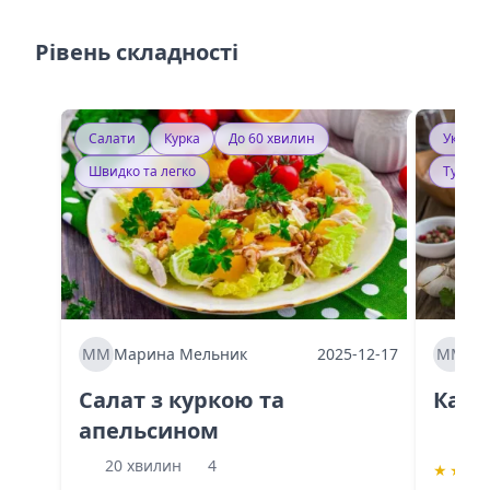
Рівень складності
Салати
Курка
До 60 хвилин
Україн
Швидко та легко
Тушку
ММ
Марина Мельник
2025-12-17
ММ
Ма
Салат з куркою та
Каба
апельсином
60 
20 хвилин
4
★
★
★