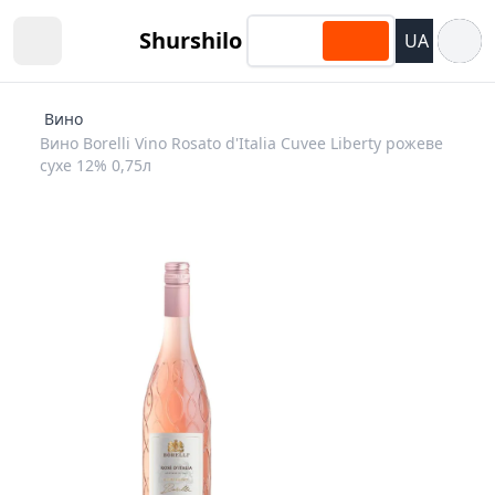
Відкри
Shurshilo
UA
Open sidebar
Вино
Вино Borelli Vino Rosato d'Italia Cuvee Liberty рожеве
cухе 12% 0,75л