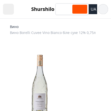
Відкри
Shurshilo
UA
Open sidebar
Вино
Вино Borelli Cuvee Vino Bianco біле сухе 12% 0,75л