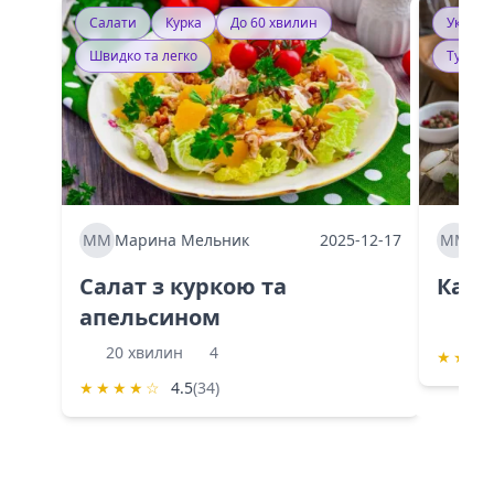
Салати
Курка
До 60 хвилин
Україн
Швидко та легко
Тушку
ММ
Марина Мельник
2025-12-17
ММ
Ма
Салат з куркою та
Каба
апельсином
60 
20 хвилин
4
★
★
★
★
★
★
★
☆
4.5
(34)