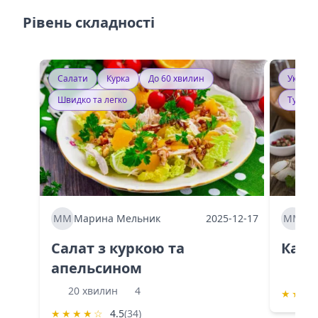
Рівень складності
Салати
Курка
До 60 хвилин
Україн
Швидко та легко
Тушку
ММ
Марина Мельник
2025-12-17
ММ
Ма
Салат з куркою та
Каба
апельсином
60 
20 хвилин
4
★
★
★
★
★
★
★
☆
4.5
(34)