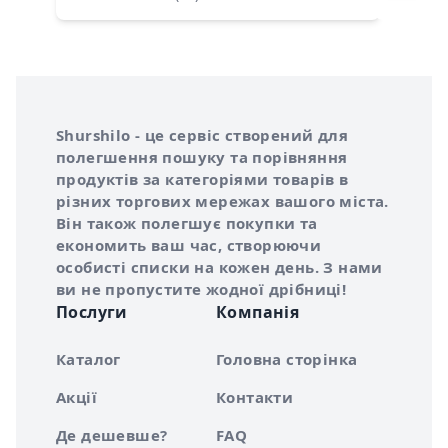
Інформація про Shurshilo та корисні посилання
Про сервіс Shurshilo
Shurshilo - це сервіс створений для
полегшення пошуку та порівняння
продуктів за категоріями товарів в
різних торгових мережах вашого міста.
Він також полегшує покупки та
економить ваш час, створюючи
особисті списки на кожен день. З нами
ви не пропустите жодної дрібниці!
Послуги
Компанія
Каталог
Головна сторінка
Акції
Контакти
Де дешевше?
FAQ