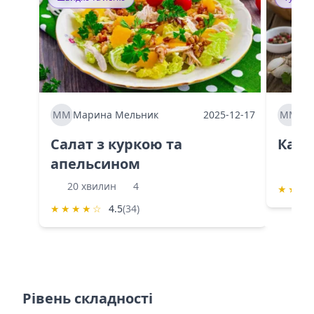
ММ
Марина Мельник
2025-12-17
ММ
Ма
Салат з куркою та
Каба
апельсином
60 
20 хвилин
4
★
★
★
★
★
★
★
☆
4.5
(34)
Рівень складності