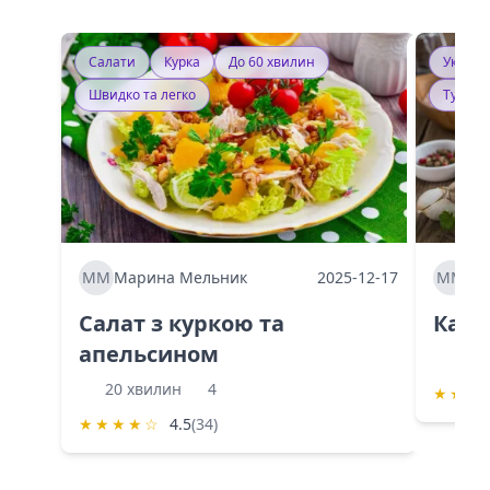
Салати
Курка
До 60 хвилин
Україн
Швидко та легко
Тушку
ММ
Марина Мельник
2025-12-17
ММ
Ма
Салат з куркою та
Каба
апельсином
60 
20 хвилин
4
★
★
★
★
★
★
★
☆
4.5
(34)