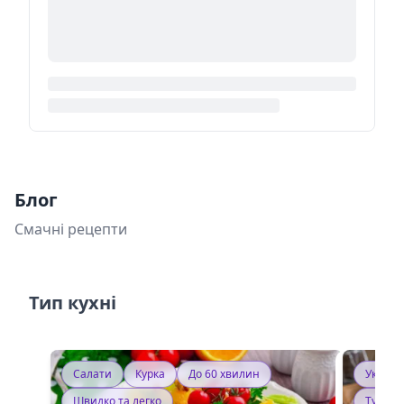
Блог
Смачні рецепти
Тип кухні
Салати
Курка
До 60 хвилин
Україн
Швидко та легко
Тушку