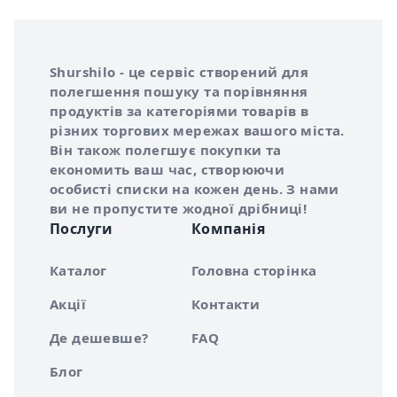
Інформація про Shurshilo та корисні посилання
Про сервіс Shurshilo
Shurshilo - це сервіс створений для
полегшення пошуку та порівняння
продуктів за категоріями товарів в
різних торгових мережах вашого міста.
Він також полегшує покупки та
економить ваш час, створюючи
особисті списки на кожен день. З нами
ви не пропустите жодної дрібниці!
Послуги
Компанія
Каталог
Головна сторінка
Акції
Контакти
Де дешевше?
FAQ
Блог