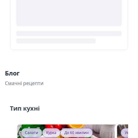
Блог
Смачні рецепти
Тип кухні
Салати
Курка
До 60 хвилин
Україн