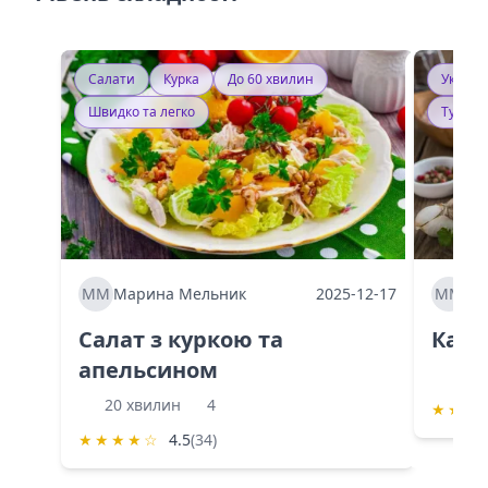
Салати
Курка
До 60 хвилин
Україн
Швидко та легко
Тушку
ММ
Марина Мельник
2025-12-17
ММ
Ма
Салат з куркою та
Каба
апельсином
60 
20 хвилин
4
★
★
★
★
★
★
★
☆
4.5
(34)