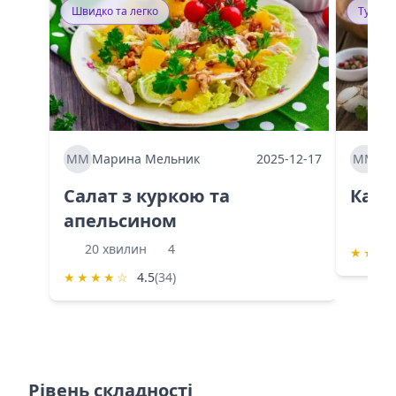
Швидко та легко
Тушку
ММ
Марина Мельник
2025-12-17
ММ
Ма
Салат з куркою та
Каба
апельсином
60 
20 хвилин
4
★
★
★
★
★
★
★
☆
4.5
(34)
Рівень складності