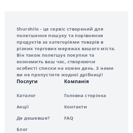
Інформація про Shurshilo та корисні посилання
Про сервіс Shurshilo
Shurshilo - це сервіс створений для
полегшення пошуку та порівняння
продуктів за категоріями товарів в
різних торгових мережах вашого міста.
Він також полегшує покупки та
економить ваш час, створюючи
особисті списки на кожен день. З нами
ви не пропустите жодної дрібниці!
Послуги
Компанія
Каталог
Головна сторінка
Акції
Контакти
Де дешевше?
FAQ
Блог