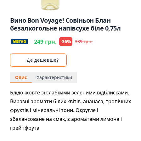
Вино Bon Voyage! Совіньон Блан
безалкогольне напівсухе біле 0,75л
249 грн.
-36%
389 грн.
Де дешевше?
Опис
Характеристики
Блідо-жовте зі слабкими зеленими відблисками.
Виразні аромати білих квітів, ананаса, тропічних
фруктів і мінеральні тони. Округле і
збалансоване на смак, з ароматами лимона і
грейпфрута.