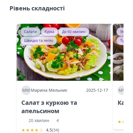
Рівень складності
Салати
Курка
До 60 хвилин
Україн
Швидко та легко
Тушку
ММ
Марина Мельник
2025-12-17
ММ
Ма
Салат з куркою та
Каба
апельсином
60 
20 хвилин
4
★
★
★
★
★
★
★
☆
4.5
(34)