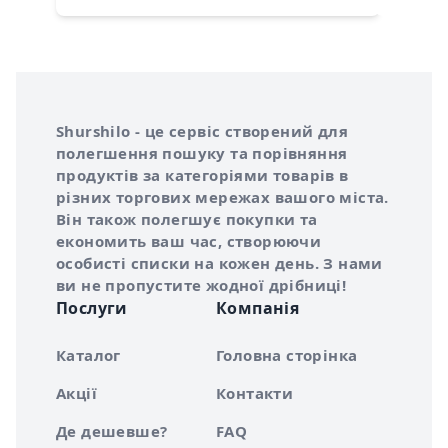
Інформація про Shurshilo та корисні посилання
Про сервіс Shurshilo
Shurshilo - це сервіс створений для
полегшення пошуку та порівняння
продуктів за категоріями товарів в
різних торгових мережах вашого міста.
Він також полегшує покупки та
економить ваш час, створюючи
особисті списки на кожен день. З нами
ви не пропустите жодної дрібниці!
Послуги
Компанія
Каталог
Головна сторінка
Акції
Контакти
Де дешевше?
FAQ