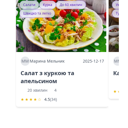
Салати
Курка
До 60 хвилин
Україн
Швидко та легко
Тушку
ММ
Марина Мельник
2025-12-17
ММ
Ма
Салат з куркою та
Каба
апельсином
60 
20 хвилин
4
★
★
★
★
★
★
★
☆
4.5
(34)