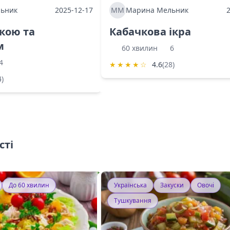
ьник
2025-12-17
ММ
Марина Мельник
ркою та
Кабачкова ікра
м
60 хвилин
6
4
★
★
★
★
☆
4.6
(28)
4)
сті
До 60 хвилин
Українська
Закуски
Овочі
Тушкування