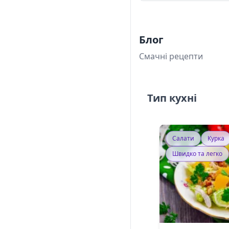
Блог
Смачні рецепти
Тип кухні
Салати
Курка
Швидко та легко