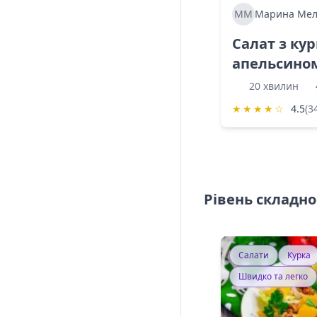
ММ
Марина Мел
Салат з ку
апельсино
20 хвилин
★
★
★
★
☆
4.5
(3
Рівень складно
Салати
Курка
Швидко та легко