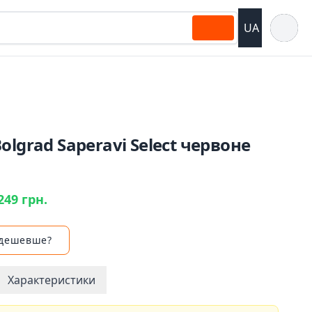
Відкрит
UA
olgrad Saperavi Select червоне
249 грн.
 дешевше?
Характеристики