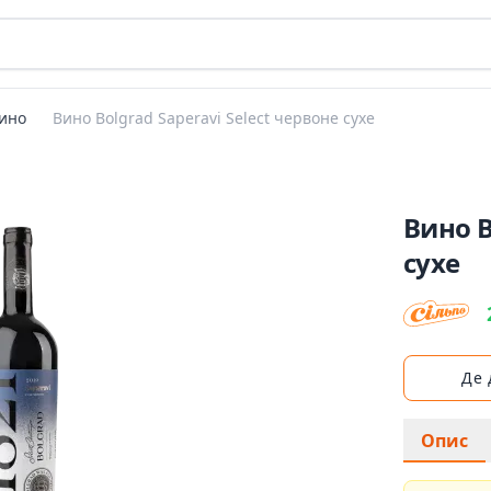
ино
Вино Bolgrad Saperavi Select червоне сухе
Вино B
сухе
Де
Опис