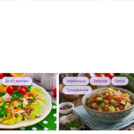
До 60 хвилин
Українська
Закуски
Овочі
Тушкування