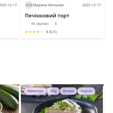
2025-12-17
ММ
Марина Мельник
2025-12-17
М
Печінковий торт
К
90 хвилин
8
★
★
★
★
☆
4.5
(25)
★
Українська
Обід
Вечеря
Закуски
У