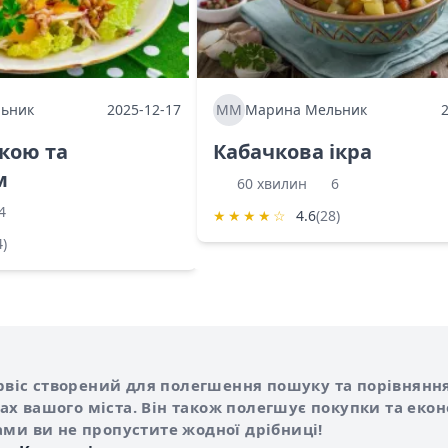
ьник
2025-12-17
ММ
Марина Мельник
ркою та
Кабачкова ікра
м
60 хвилин
6
4
★
★
★
★
☆
4.6
(28)
4)
Shurshilo та корисні посилання
hilo
сервіс створений для полегшення пошуку та порівняння
х вашого міста. Він також полегшує покупки та еко
ами ви не пропустите жодної дрібниці!