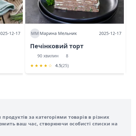
2025-12-17
ММ
Марина Мельник
2025-12-17
М
Печінковий торт
К
90 хвилин
8
★
★
★
★
☆
4.5
(25)
★
 продуктів за категоріями товарів в різних
номить ваш час, створюючи особисті списки на