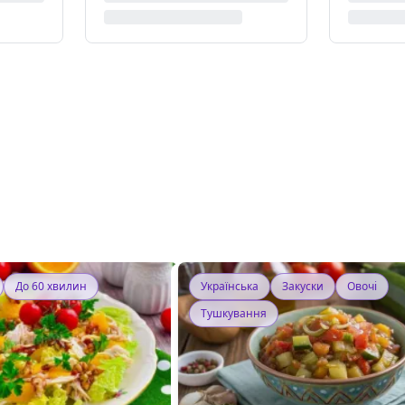
До 60 хвилин
Українська
Закуски
Овочі
Тушкування