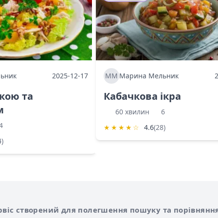
ьник
2025-12-17
ММ
Марина Мельник
ркою та
Кабачкова ікра
м
60 хвилин
6
4
★
★
★
★
☆
4.6
(28)
4)
Shurshilo та корисні посилання
hilo
сервіс створений для полегшення пошуку та порівняння