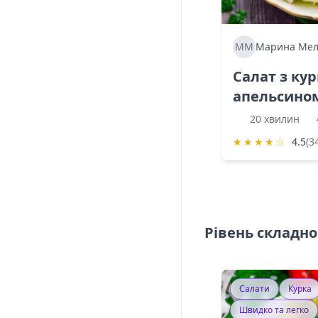
ММ
Марина Мел
Салат з ку
апельсино
20 хвилин
★
★
★
★
☆
4.5
(3
Рівень складно
Салати
Курка
Швидко та легко