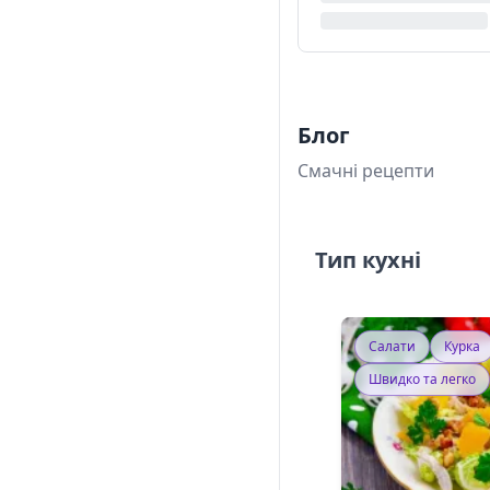
Блог
Смачні рецепти
Тип кухні
Салати
Курка
Швидко та легко