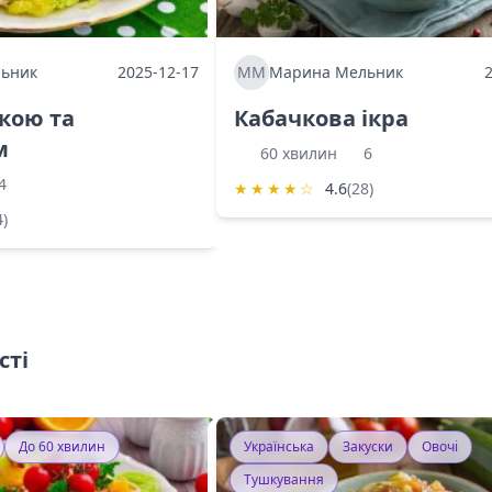
ьник
2025-12-17
ММ
Марина Мельник
ркою та
Кабачкова ікра
м
60 хвилин
6
4
★
★
★
★
☆
4.6
(28)
4)
сті
До 60 хвилин
Українська
Закуски
Овочі
Тушкування