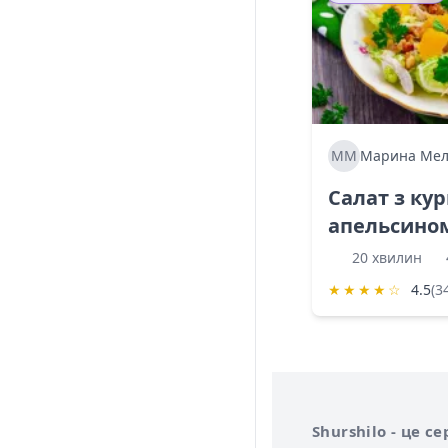
ММ
Марина Мел
Салат з ку
апельсино
20 хвилин
★
★
★
★
☆
4.5
(3
Інформація про 
Про сервіс Shurs
Shurshilo - це 