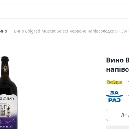
ино
Вино Bolgrad Muscat Select червоне напівсолодке 9-13% 
Вино B
напівс
Де