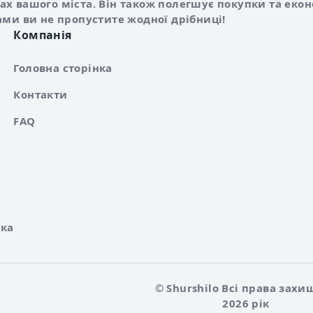
х вашого міста. Він також полегшує покупки та еко
ами ви не пропустите жодної дрібниці!
Компанія
Головна сторінка
Контакти
FAQ
ка
© Shurshilo Всі права захи
2026 рік