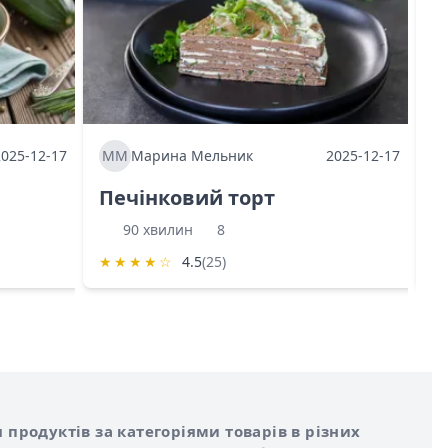
2025-12-17
ММ
Марина Мельник
2025-12-17
М
Печінковий торт
К
90 хвилин
8
★
★
★
★
☆
4.5
(25)
★
 продуктів за категоріями товарів в різних