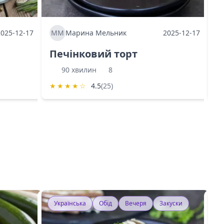
2025-12-17
ММ
Марина Мельник
2025-12-17
М
Печінковий торт
К
90 хвилин
8
★
★
★
★
☆
4.5
(25)
★
Українська
Обід
Вечеря
Закуски
У