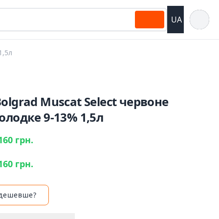
Відкрит
UA
1,5л
olgrad Muscat Select червоне
олодке 9-13% 1,5л
160 грн.
160 грн.
 дешевше?