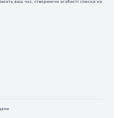
номить ваш час, створюючи особисті списки на
щено