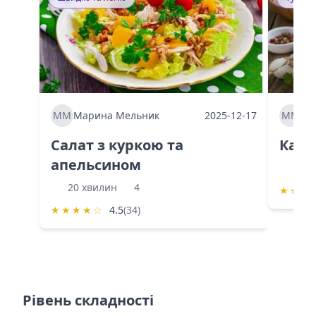
ММ
Марина Мельник
2025-12-17
ММ
Ма
Салат з куркою та
Каба
апельсином
60 
20 хвилин
4
★
★
★
★
★
★
★
☆
4.5
(34)
Рівень складності