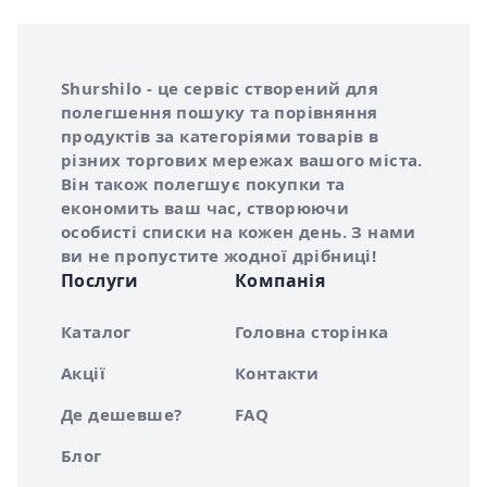
Інформація про Shurshilo та корисні посилання
Про сервіс Shurshilo
Shurshilo - це сервіс створений для
полегшення пошуку та порівняння
продуктів за категоріями товарів в
різних торгових мережах вашого міста.
Він також полегшує покупки та
економить ваш час, створюючи
особисті списки на кожен день. З нами
ви не пропустите жодної дрібниці!
Послуги
Компанія
Каталог
Головна сторінка
Акції
Контакти
Де дешевше?
FAQ
Блог