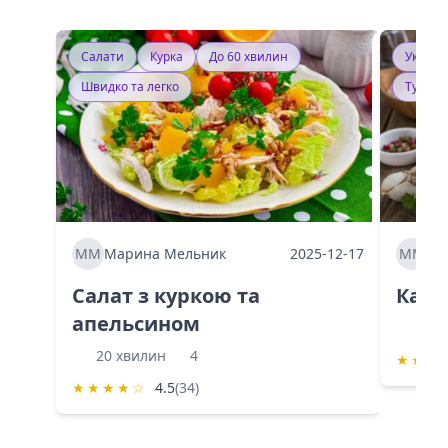
Салати
Курка
До 60 хвилин
Україн
Швидко та легко
Тушку
ММ
Марина Мельник
2025-12-17
ММ
Ма
Салат з куркою та
Каба
апельсином
60 
20 хвилин
4
★
★
★
★
★
★
★
☆
4.5
(34)