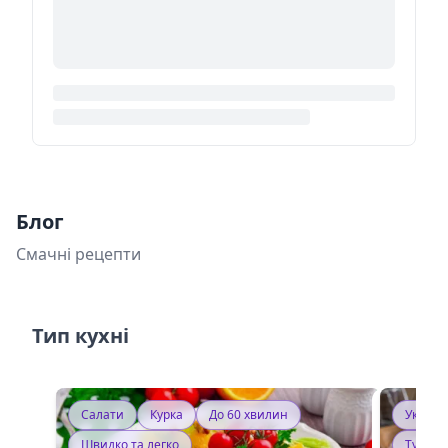
Блог
Смачні рецепти
Тип кухні
Салати
Курка
До 60 хвилин
Україн
Швидко та легко
Тушку