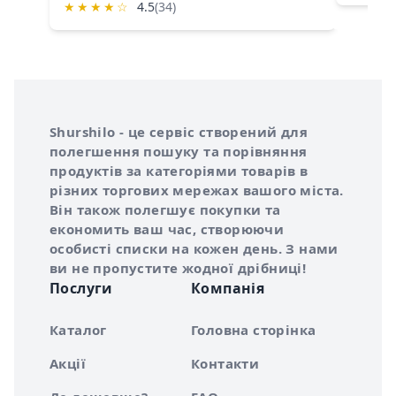
★
★
★
★
☆
4.5
(34)
Інформація про Shurshilo та корисні посилання
Про сервіс Shurshilo
Shurshilo - це сервіс створений для
полегшення пошуку та порівняння
продуктів за категоріями товарів в
різних торгових мережах вашого міста.
Він також полегшує покупки та
економить ваш час, створюючи
особисті списки на кожен день. З нами
ви не пропустите жодної дрібниці!
Послуги
Компанія
Каталог
Головна сторінка
Акції
Контакти