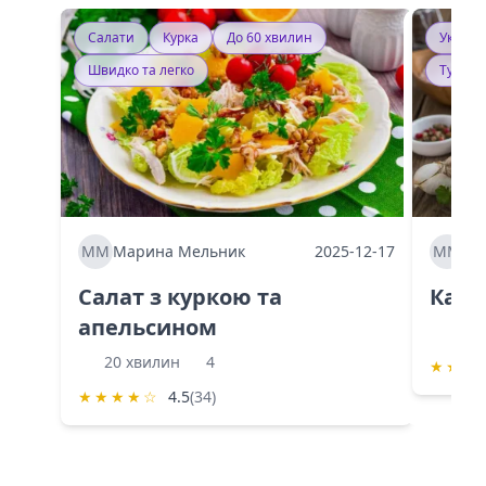
Салати
Курка
До 60 хвилин
Україн
Швидко та легко
Тушку
ММ
Марина Мельник
2025-12-17
ММ
Ма
Салат з куркою та
Каба
апельсином
60 
20 хвилин
4
★
★
★
★
★
★
★
☆
4.5
(34)