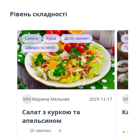
Рівень складності
Салати
Курка
До 60 хвилин
Україн
Швидко та легко
Тушку
ММ
Марина Мельник
2025-12-17
ММ
Ма
Салат з куркою та
Каба
апельсином
60 
20 хвилин
4
★
★
★