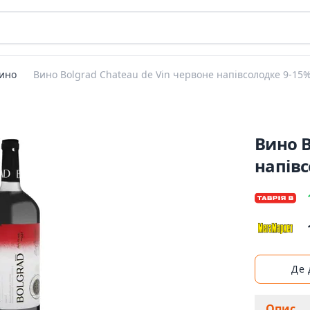
ино
Вино Bolgrad Chateau de Vin червоне напівсолодке 9-15%
Вино B
напівс
Де
Опис