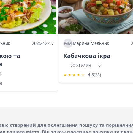
ьник
2025-12-17
ММ
Марина Мельник
ркою та
Кабачкова ікра
м
60 хвилин
6
4
★
★
★
★
☆
4.6
(28)
4)
Shurshilo та корисні посилання
hilo
сервіс створений для полегшення пошуку та порівняння
х вашого міста. Він також полегшує покупки та еко