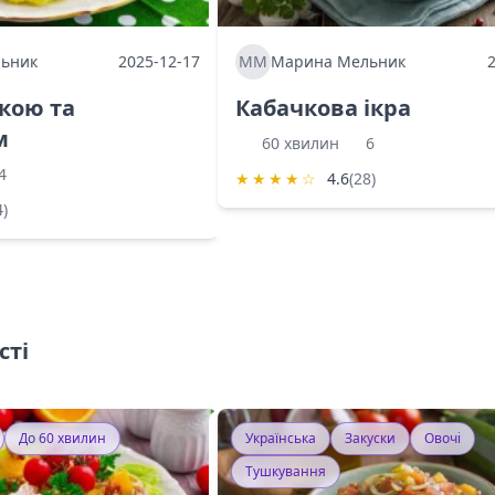
ьник
2025-12-17
ММ
Марина Мельник
ркою та
Кабачкова ікра
м
60 хвилин
6
4
★
★
★
★
☆
4.6
(28)
4)
сті
До 60 хвилин
Українська
Закуски
Овочі
Тушкування