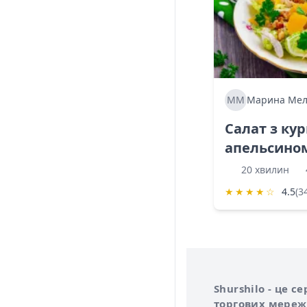
ММ
Марина Мел
Салат з ку
апельсино
20 хвилин
★
★
★
★
☆
4.5
(3
Інформація про 
Про сервіс Shurs
Shurshilo - це 
торгових мережа