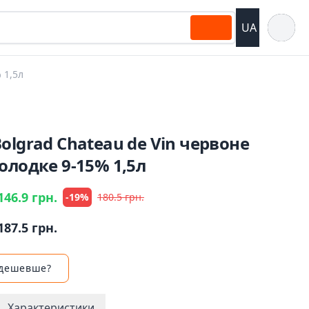
Відкрит
UA
 1,5л
olgrad Chateau de Vin червоне
олодке 9-15% 1,5л
146.9 грн.
-19%
180.5 грн.
187.5 грн.
 дешевше?
Характеристики