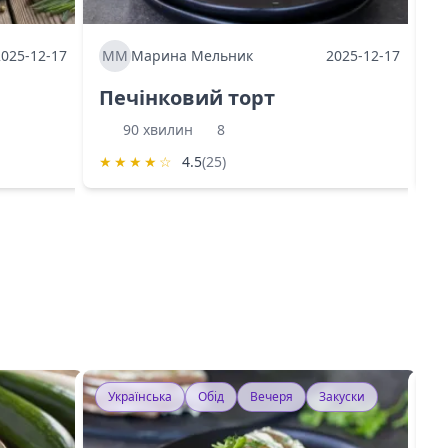
2025-12-17
ММ
Марина Мельник
2025-12-17
М
Печінковий торт
К
90 хвилин
8
★
★
★
★
☆
4.5
(25)
★
Українська
Обід
Вечеря
Закуски
У