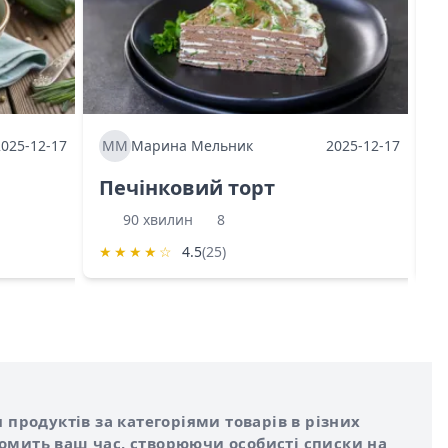
2025-12-17
ММ
Марина Мельник
2025-12-17
М
Печінковий торт
К
90 хвилин
8
★
★
★
★
☆
4.5
(25)
★
 продуктів за категоріями товарів в різних
номить ваш час, створюючи особисті списки на