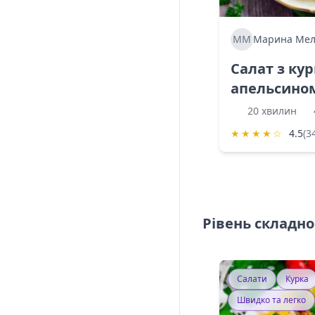
ММ
Марина Мел
Салат з ку
апельсино
20 хвилин
★
★
★
★
☆
4.5
(3
Рівень складно
Салати
Курка
Швидко та легко