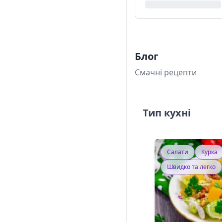
Блог
Смачні рецепти
Тип кухні
Салати
Курка
Швидко та легко