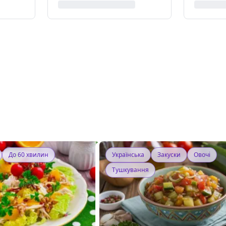
До 60 хвилин
Українська
Закуски
Овочі
Тушкування