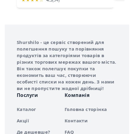
Інформація про Shurshilo та корисні посилання
Про сервіс Shurshilo
Shurshilo - це сервіс створений для
полегшення пошуку та порівняння
продуктів за категоріями товарів в
різних торгових мережах вашого міста.
Він також полегшує покупки та
економить ваш час, створюючи
особисті списки на кожен день. З нами
ви не пропустите жодної дрібниці!
Послуги
Компанія
Каталог
Головна сторінка
Акції
Контакти
Де дешевше?
FAQ