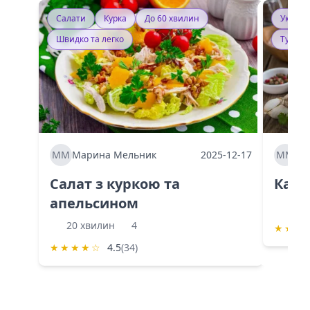
Салати
Курка
До 60 хвилин
Україн
Швидко та легко
Тушку
ММ
Марина Мельник
2025-12-17
ММ
Ма
Салат з куркою та
Каба
апельсином
60 
20 хвилин
4
★
★
★
★
★
★
★
☆
4.5
(34)