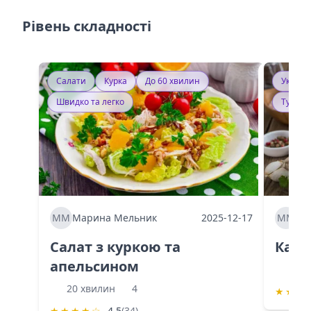
Рівень складності
Салати
Курка
До 60 хвилин
Україн
Швидко та легко
Тушку
ММ
Марина Мельник
2025-12-17
ММ
Ма
Салат з куркою та
Каба
апельсином
60 
20 хвилин
4
★
★
★
★
★
★
★
☆
4.5
(34)