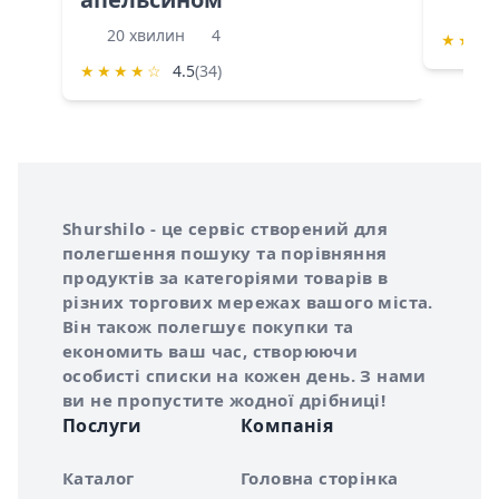
60 
20 хвилин
4
★
★
★
★
★
★
★
☆
4.5
(34)
Інформація про Shurshilo та корисні посилання
Про сервіс Shurshilo
Shurshilo - це сервіс створений для
полегшення пошуку та порівняння
продуктів за категоріями товарів в
різних торгових мережах вашого міста.
Він також полегшує покупки та
економить ваш час, створюючи
особисті списки на кожен день. З нами
ви не пропустите жодної дрібниці!
Послуги
Компанія
Каталог
Головна сторінка