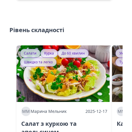
Рівень складності
Салати
Курка
До 60 хвилин
Україн
Швидко та легко
Тушку
ММ
Марина Мельник
2025-12-17
ММ
Ма
Салат з куркою та
Каба
апельсином