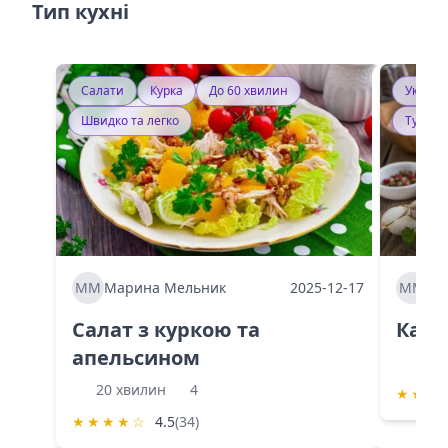
Тип кухні
Салати
Курка
До 60 хвилин
Україн
Швидко та легко
Тушку
ММ
Марина Мельник
2025-12-17
ММ
Ма
Салат з куркою та
Каба
апельсином
60 
20 хвилин
4
★
★
★
★
★
★
★
☆
4.5
(34)