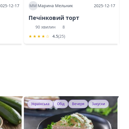
2025-12-17
ММ
Марина Мельник
2025-12-17
М
Печінковий торт
К
90 хвилин
8
★
★
★
★
☆
4.5
(25)
★
Українська
Обід
Вечеря
Закуски
У