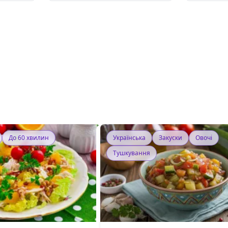
До 60 хвилин
Українська
Закуски
Овочі
Тушкування