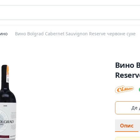
ино
Вино Bolgrad Cabernet Sauvignon Reserve червоне сухе
Вино B
Reserv
Де
Опис