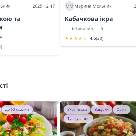
ьник
2025-12-17
ММ
Марина Мельник
ркою та
Кабачкова ікра
м
60 хвилин
6
4
★
★
★
★
☆
4.6
(28)
4)
сті
До 60 хвилин
Українська
Закуски
Овочі
Тушкування