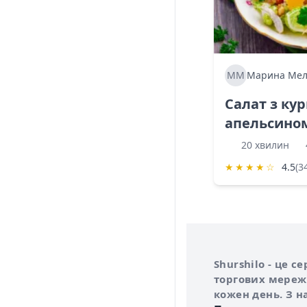
ММ
Марина Мел
Салат з ку
апельсино
20 хвилин
★
★
★
★
☆
4.5
(3
Інформація про 
Про сервіс Shurs
Shurshilo - це 
торгових мережа
кожен день. З н