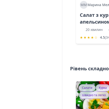
ММ
Марина Мел
Салат з ку
апельсино
20 хвилин
★
★
★
★
☆
4.5
(3
Рівень складно
Салати
Курка
Швидко та легко