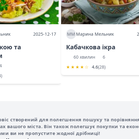
ьник
2025-12-17
ММ
Марина Мельник
ркою та
Кабачкова ікра
м
60 хвилин
6
4
★
★
★
★
☆
4.6
(28)
4)
Shurshilo та корисні посилання
hilo
сервіс створений для полегшення пошуку та порівняння
х вашого міста. Він також полегшує покупки та еко
ами ви не пропустите жодної дрібниці!