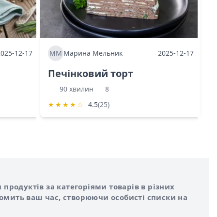
2025-12-17
ММ
Марина Мельник
2025-12-17
М
Печінковий торт
К
90 хвилин
8
★
★
★
★
☆
4.5
(25)
★
 продуктів за категоріями товарів в різних
номить ваш час, створюючи особисті списки на