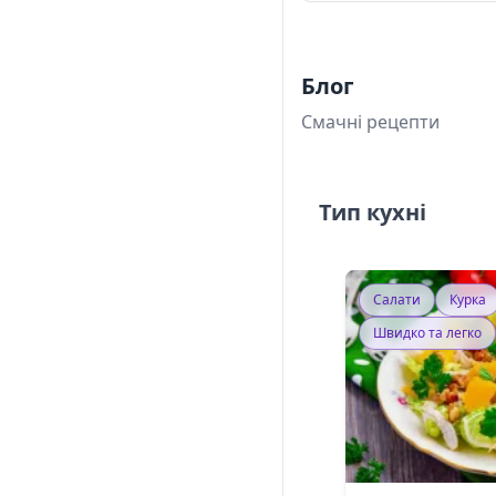
Блог
Смачні рецепти
Тип кухні
Салати
Курка
Швидко та легко