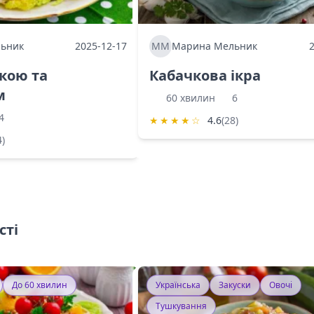
ьник
2025-12-17
ММ
Марина Мельник
ркою та
Кабачкова ікра
м
60 хвилин
6
4
★
★
★
★
☆
4.6
(28)
4)
сті
До 60 хвилин
Українська
Закуски
Овочі
Тушкування