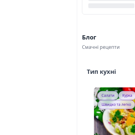
Блог
Смачні рецепти
Тип кухні
Салати
Курка
Швидко та легко