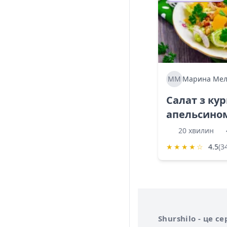
ММ
Марина Мел
Салат з ку
апельсино
20 хвилин
★
★
★
★
☆
4.5
(3
Інформація про 
Про сервіс Shurs
Shurshilo - це 