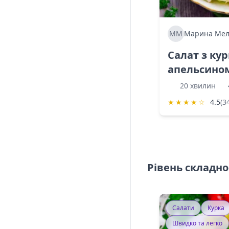
ММ
Марина Мел
Салат з ку
апельсино
20 хвилин
★
★
★
★
☆
4.5
(3
Рівень складно
Салати
Курка
Швидко та легко