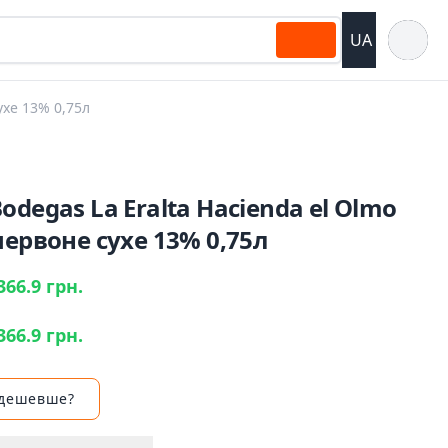
Відкрит
UA
ухе 13% 0,75л
odegas La Eralta Hacienda el Olmo
червоне сухе 13% 0,75л
366.9 грн.
366.9 грн.
 дешевше?