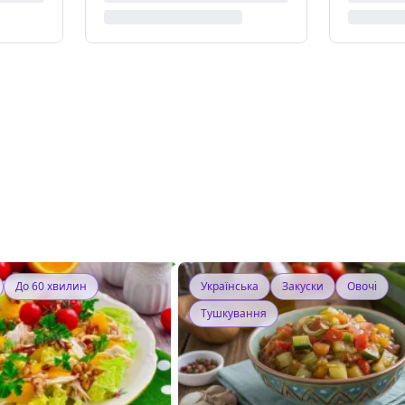
До 60 хвилин
Українська
Закуски
Овочі
Тушкування