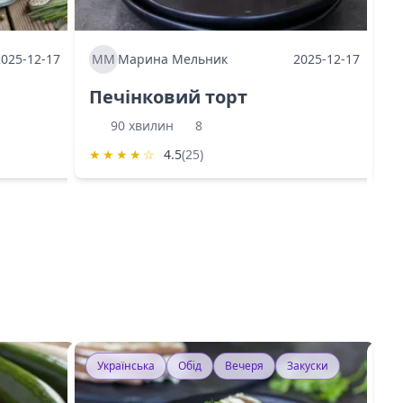
2025-12-17
ММ
Марина Мельник
2025-12-17
М
Печінковий торт
К
90 хвилин
8
★
★
★
★
☆
4.5
(25)
★
Українська
Обід
Вечеря
Закуски
У