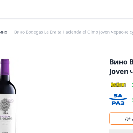
ино
Вино Bodegas La Eralta Hacienda el Olmo Joven червоне с
Вино B
Joven 
Де