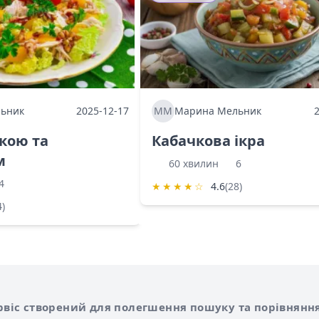
ьник
2025-12-17
ММ
Марина Мельник
ркою та
Кабачкова ікра
м
60 хвилин
6
4
★
★
★
★
☆
4.6
(28)
4)
Shurshilo та корисні посилання
hilo
сервіс створений для полегшення пошуку та порівняння