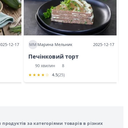
2025-12-17
ММ
Марина Мельник
2025-12-17
М
Печінковий торт
К
90 хвилин
8
★
★
★
★
☆
4.5
(25)
★
 продуктів за категоріями товарів в різних