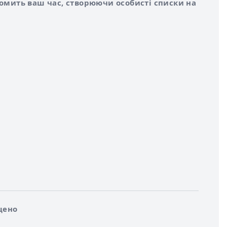
номить ваш час, створюючи особисті списки на
щено