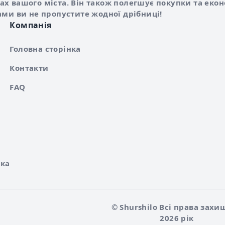
х вашого міста. Він також полегшує покупки та еко
ами ви не пропустите жодної дрібниці!
Компанія
Головна сторінка
Контакти
FAQ
ка
© Shurshilo Всі права захи
2026 рік