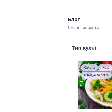
Блог
Смачні рецепти
Тип кухні
Салати
Курка
Швидко та легко