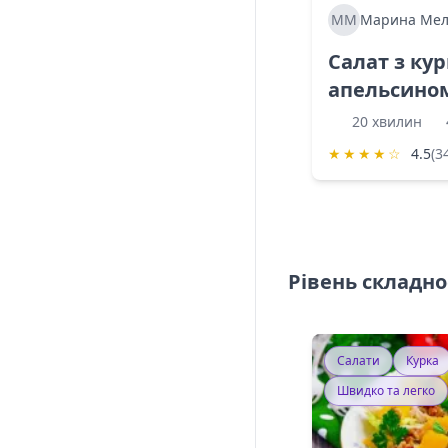
ММ
Марина Мел
Салат з ку
апельсино
20 хвилин
★
★
★
★
☆
4.5
(3
Рівень складно
Салати
Курка
Швидко та легко