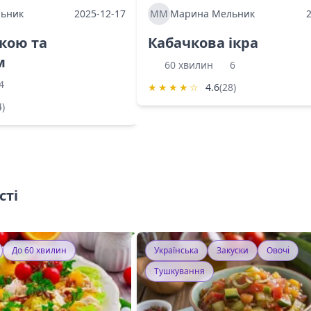
ьник
2025-12-17
ММ
Марина Мельник
ркою та
Кабачкова ікра
м
60 хвилин
6
4
★
★
★
★
☆
4.6
(28)
4)
сті
До 60 хвилин
Українська
Закуски
Овочі
Тушкування