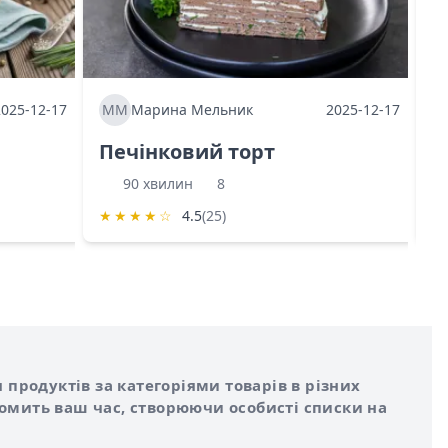
2025-12-17
ММ
Марина Мельник
2025-12-17
М
Печінковий торт
К
90 хвилин
8
★
★
★
★
☆
4.5
(25)
★
 продуктів за категоріями товарів в різних
номить ваш час, створюючи особисті списки на