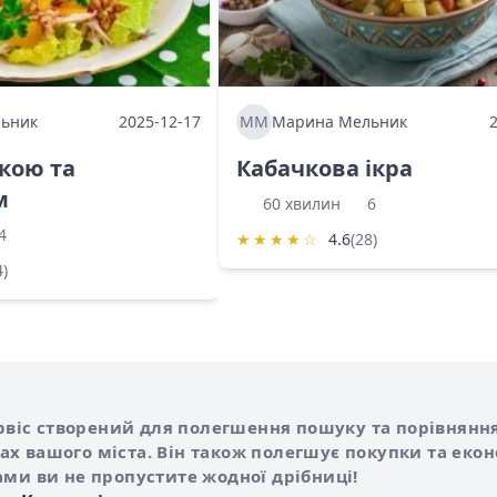
ьник
2025-12-17
ММ
Марина Мельник
ркою та
Кабачкова ікра
м
60 хвилин
6
4
★
★
★
★
☆
4.6
(28)
4)
Shurshilo та корисні посилання
hilo
сервіс створений для полегшення пошуку та порівняння
х вашого міста. Він також полегшує покупки та еко
ами ви не пропустите жодної дрібниці!