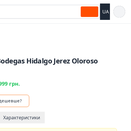
Відкрит
UA
odegas Hidalgo Jerez Oloroso
n
999 грн.
 дешевше?
Характеристики