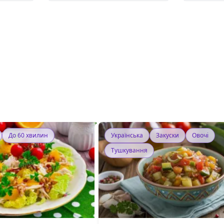
До 60 хвилин
Українська
Закуски
Овочі
Тушкування