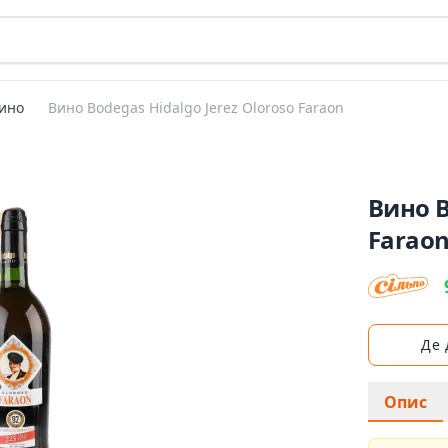
ино
Вино Bodegas Hidalgo Jerez Oloroso Faraon
Вино B
Farao
Де
Опис