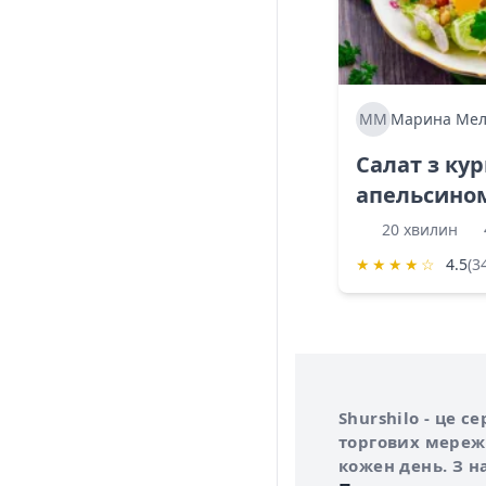
ММ
Марина Мел
Салат з ку
апельсино
20 хвилин
★
★
★
★
☆
4.5
(3
Інформація про 
Про сервіс Shurs
Shurshilo - це 
торгових мережа
кожен день. З н