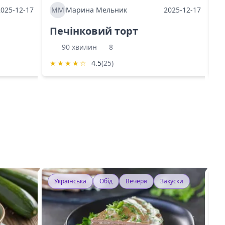
2025-12-17
ММ
Марина Мельник
2025-12-17
М
Печінковий торт
К
90 хвилин
8
★
★
★
★
☆
4.5
(25)
★
Українська
Обід
Вечеря
Закуски
У