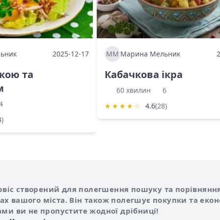
ьник
2025-12-17
ММ
Марина Мельник
ркою та
Кабачкова ікра
м
60 хвилин
6
4
★
★
★
★
☆
4.6
(28)
4)
Shurshilo та корисні посилання
hilo
сервіс створений для полегшення пошуку та порівняння
х вашого міста. Він також полегшує покупки та еко
ами ви не пропустите жодної дрібниці!