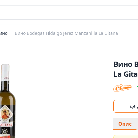
ино
Вино Bodegas Hidalgo Jerez Manzanilla La Gitana
Вино B
La Git
Де
Опис