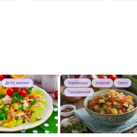
До 60 хвилин
Українська
Закуски
Овочі
Тушкування