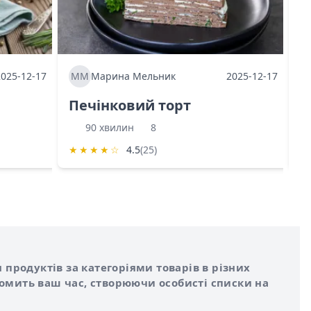
2025-12-17
ММ
Марина Мельник
2025-12-17
М
Печінковий торт
К
90 хвилин
8
★
★
★
★
☆
4.5
(25)
★
 продуктів за категоріями товарів в різних
номить ваш час, створюючи особисті списки на