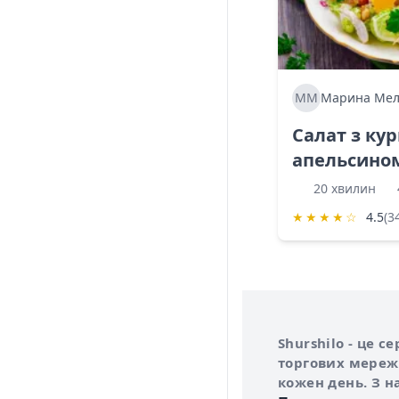
ММ
Марина Мел
Салат з ку
апельсино
20 хвилин
★
★
★
★
☆
4.5
(3
Інформація про 
Про сервіс Shurs
Shurshilo - це 
торгових мережа
кожен день. З н