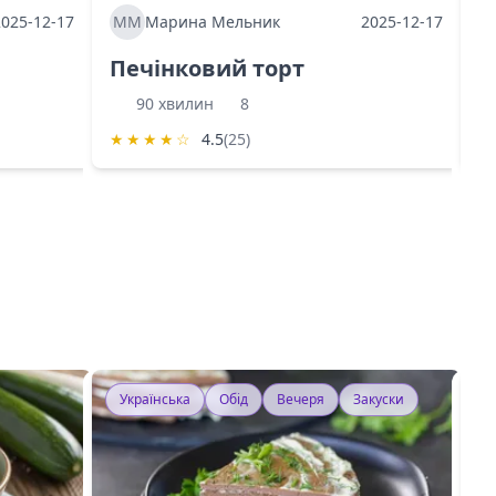
2025-12-17
ММ
Марина Мельник
2025-12-17
М
Печінковий торт
К
90 хвилин
8
★
★
★
★
☆
4.5
(25)
★
Українська
Обід
Вечеря
Закуски
У