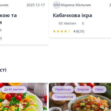
ьник
2025-12-17
ММ
Марина Мельник
ркою та
Кабачкова ікра
м
60 хвилин
6
4
★
★
★
★
☆
4.6
(28)
4)
сті
До 60 хвилин
Українська
Закуски
Овочі
Тушкування