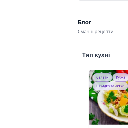
Блог
Смачні рецепти
Тип кухні
Салати
Курка
Швидко та легко