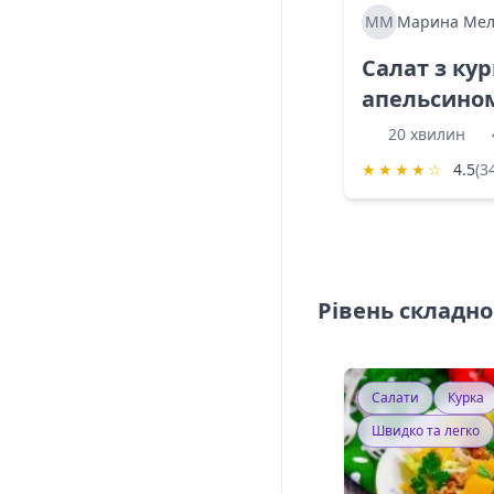
ММ
Марина Мел
Салат з ку
апельсино
20 хвилин
★
★
★
★
☆
4.5
(3
Рівень складно
Салати
Курка
Швидко та легко