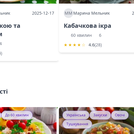
ьник
2025-12-17
ММ
Марина Мельник
ркою та
Кабачкова ікра
м
60 хвилин
6
4
★
★
★
★
☆
4.6
(28)
4)
сті
До 60 хвилин
Українська
Закуски
Овочі
Тушкування