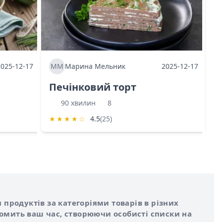
2025-12-17
ММ
Марина Мельник
2025-12-17
М
Печінковий торт
К
90 хвилин
8
★
★
★
★
☆
4.5
(25)
★
 продуктів за категоріями товарів в різних
номить ваш час, створюючи особисті списки на