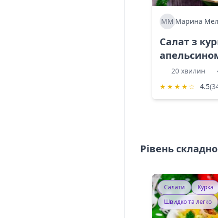
ММ
Марина Мел
Салат з ку
апельсино
20 хвилин
★
★
★
★
☆
4.5
(3
Рівень складно
Салати
Курка
Швидко та легко