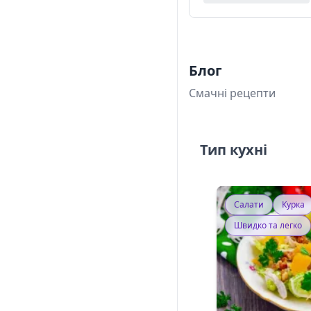
Блог
Смачні рецепти
Тип кухні
Салати
Курка
Швидко та легко