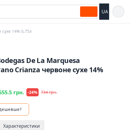
Відкрит
UA
 сухе 14% 0,75л
odegas De La Marquesa
rano Crianza червоне сухе 14%
555.5 грн.
-24%
734 грн.
 дешевше?
Характеристики