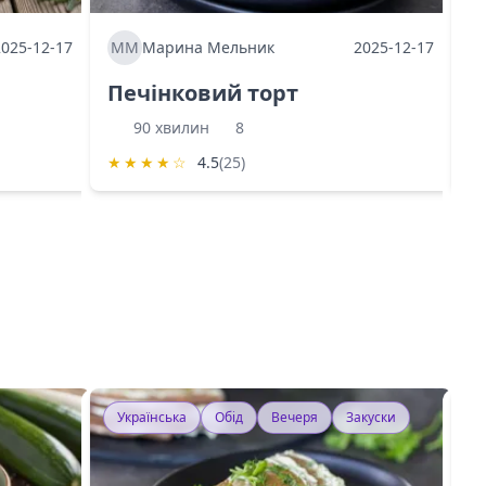
2025-12-17
ММ
Марина Мельник
2025-12-17
М
Печінковий торт
К
90 хвилин
8
★
★
★
★
☆
4.5
(25)
★
Українська
Обід
Вечеря
Закуски
У