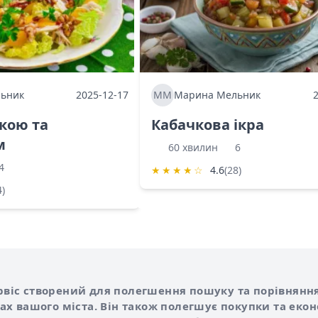
ьник
2025-12-17
ММ
Марина Мельник
ркою та
Кабачкова ікра
м
60 хвилин
6
4
★
★
★
★
☆
4.6
(28)
4)
Shurshilo та корисні посилання
hilo
сервіс створений для полегшення пошуку та порівняння
х вашого міста. Він також полегшує покупки та еко