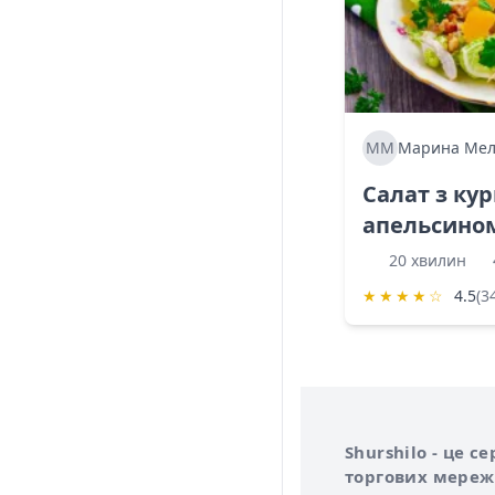
ММ
Марина Мел
Салат з ку
апельсино
20 хвилин
★
★
★
★
☆
4.5
(3
Інформація про 
Про сервіс Shurs
Shurshilo - це 
торгових мережа