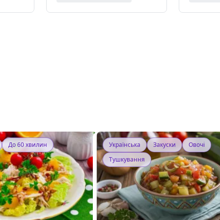
До 60 хвилин
Українська
Закуски
Овочі
Тушкування