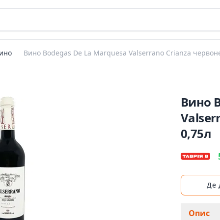
ино
Вино Bodegas De La Marquesa Valserrano Crianza червоне
Вино B
Valser
0,75л
Де
Опис