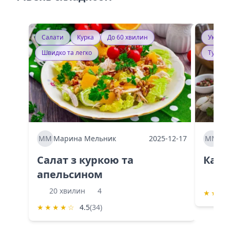
Салати
Курка
До 60 хвилин
Україн
Швидко та легко
Тушку
ММ
Марина Мельник
2025-12-17
ММ
Ма
Салат з куркою та
Каба
апельсином
60 
20 хвилин
4
★
★
★
★
★
★
★
☆
4.5
(34)