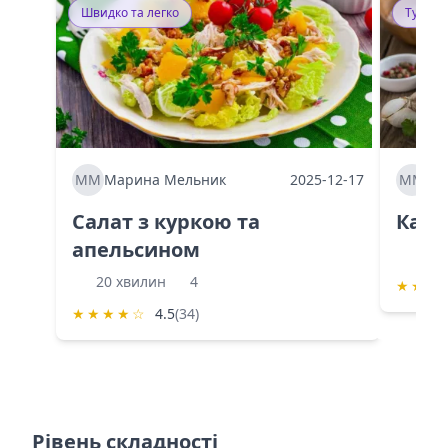
Швидко та легко
Тушку
ММ
Марина Мельник
2025-12-17
ММ
Ма
Салат з куркою та
Каба
апельсином
60 
20 хвилин
4
★
★
★
★
★
★
★
☆
4.5
(34)
Рівень складності