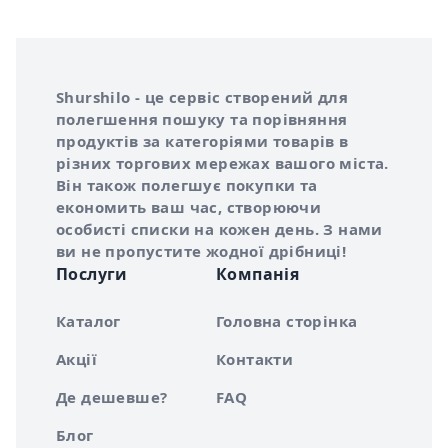
Інформація про Shurshilo та корисні посилання
Про сервіс Shurshilo
Shurshilo - це сервіс створений для
полегшення пошуку та порівняння
продуктів за категоріями товарів в
різних торгових мережах вашого міста.
Він також полегшує покупки та
економить ваш час, створюючи
особисті списки на кожен день. З нами
ви не пропустите жодної дрібниці!
Послуги
Компанія
Каталог
Головна сторінка
Акції
Контакти
Де дешевше?
FAQ
Блог