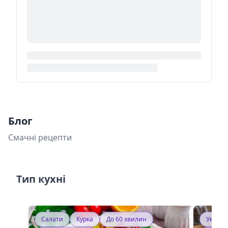
Блог
Смачні рецепти
Тип кухні
Салати
Курка
До 60 хвилин
Україн