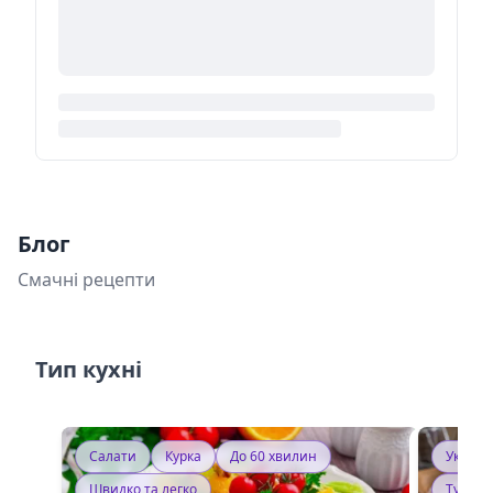
Блог
Смачні рецепти
Тип кухні
Салати
Курка
До 60 хвилин
Україн
Швидко та легко
Тушку