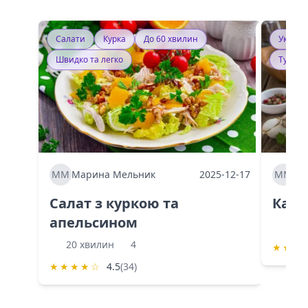
Салати
Курка
До 60 хвилин
Україн
Швидко та легко
Тушку
ММ
Марина Мельник
2025-12-17
ММ
Ма
Салат з куркою та
Каба
апельсином
60 
20 хвилин
4
★
★
★
★
★
★
★
☆
4.5
(34)