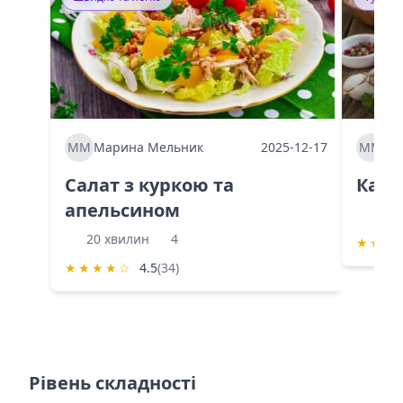
ММ
Марина Мельник
2025-12-17
ММ
Ма
Салат з куркою та
Каба
апельсином
60 
20 хвилин
4
★
★
★
★
★
★
★
☆
4.5
(34)
Рівень складності