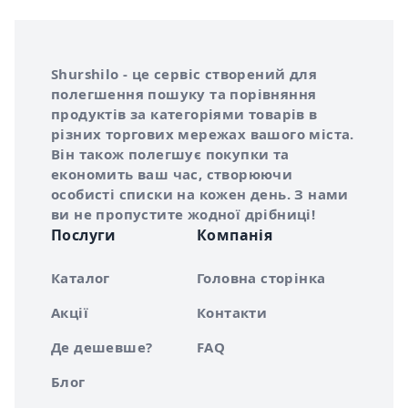
Інформація про Shurshilo та корисні посилання
Про сервіс Shurshilo
Shurshilo - це сервіс створений для
полегшення пошуку та порівняння
продуктів за категоріями товарів в
різних торгових мережах вашого міста.
Він також полегшує покупки та
економить ваш час, створюючи
особисті списки на кожен день. З нами
ви не пропустите жодної дрібниці!
Послуги
Компанія
Каталог
Головна сторінка
Акції
Контакти
Де дешевше?
FAQ
Блог