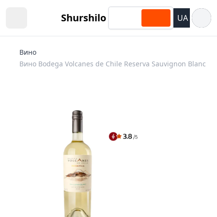
Відкри
Shurshilo
UA
Open sidebar
Вино
Вино Bodega Volcanes de Chile Reserva Sauvignon Blanc