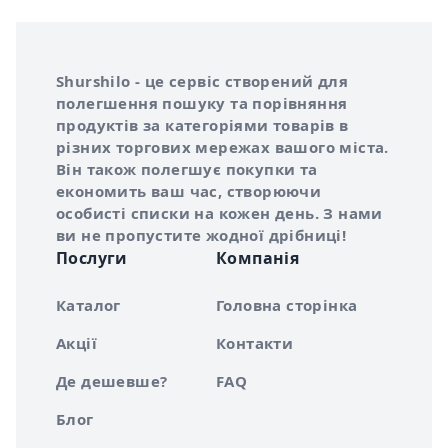
Інформація про Shurshilo та корисні посилання
Про сервіс Shurshilo
Shurshilo - це сервіс створений для
полегшення пошуку та порівняння
продуктів за категоріями товарів в
різних торгових мережах вашого міста.
Він також полегшує покупки та
економить ваш час, створюючи
особисті списки на кожен день. З нами
ви не пропустите жодної дрібниці!
Послуги
Компанія
Каталог
Головна сторінка
Акції
Контакти
Де дешевше?
FAQ
Блог