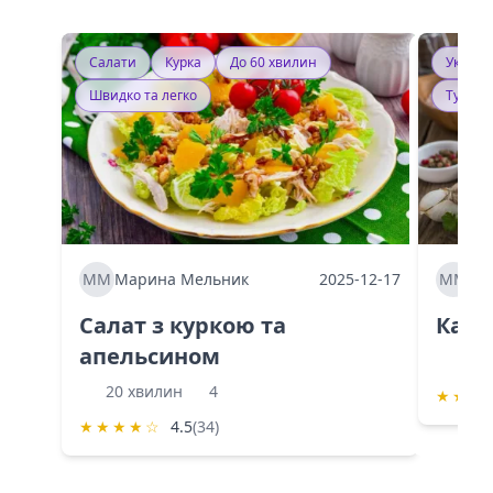
Салати
Курка
До 60 хвилин
Україн
Швидко та легко
Тушку
ММ
Марина Мельник
2025-12-17
ММ
Ма
Салат з куркою та
Каба
апельсином
60 
20 хвилин
4
★
★
★
★
★
★
★
☆
4.5
(34)