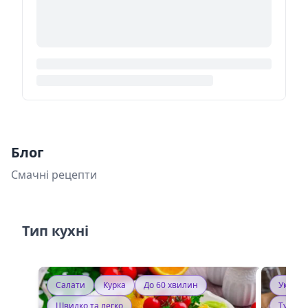
Блог
Смачні рецепти
Тип кухні
Салати
Курка
До 60 хвилин
Україн
Швидко та легко
Тушку