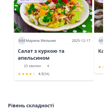
ММ
Марина Мельник
2025-12-17
ММ
Ма
Салат з куркою та
Каба
апельсином
60 
20 хвилин
4
★
★
★
★
★
★
★
☆
4.5
(34)
Рівень складності