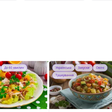
До 60 хвилин
Українська
Закуски
Овочі
Тушкування