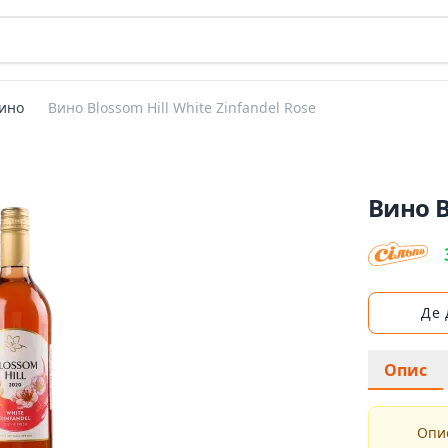
ино
Вино Blossom Hill White Zinfandel Rose
Вино B
Де
Опис
Опис