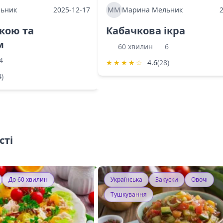
ьник
2025-12-17
ММ
Марина Мельник
ркою та
Кабачкова ікра
м
60 хвилин
6
4
★
★
★
★
☆
4.6
(28)
4)
сті
До 60 хвилин
Українська
Закуски
Овочі
Тушкування