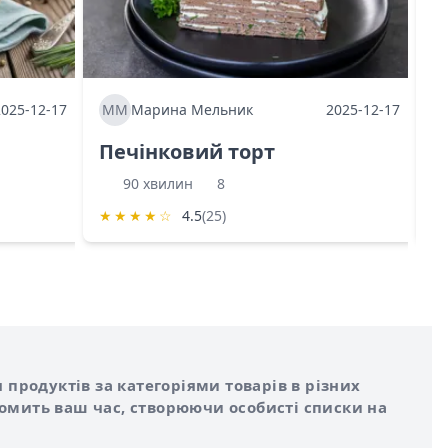
2025-12-17
ММ
Марина Мельник
2025-12-17
М
Печінковий торт
К
90 хвилин
8
★
★
★
★
☆
4.5
(25)
★
 продуктів за категоріями товарів в різних
номить ваш час, створюючи особисті списки на