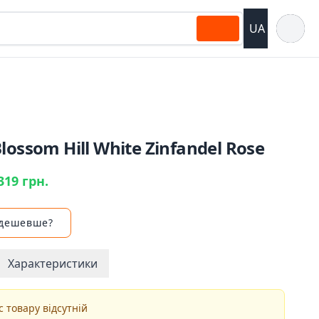
Відкрит
UA
lossom Hill White Zinfandel Rose
319 грн.
 дешевше?
Характеристики
 товару відсутній