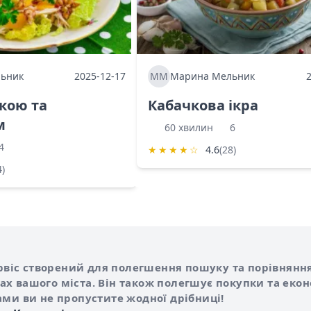
ьник
2025-12-17
ММ
Марина Мельник
ркою та
Кабачкова ікра
м
60 хвилин
6
4
★
★
★
★
☆
4.6
(28)
4)
Shurshilo та корисні посилання
hilo
сервіс створений для полегшення пошуку та порівняння
х вашого міста. Він також полегшує покупки та еко
ами ви не пропустите жодної дрібниці!