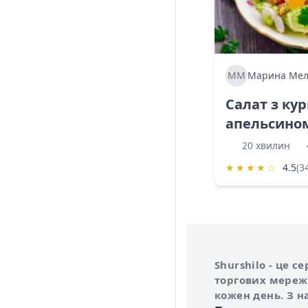
ММ
Марина Мел
Салат з ку
апельсино
20 хвилин
★
★
★
★
☆
4.5
(3
Інформація про 
Про сервіс Shurs
Shurshilo - це 
торгових мережа
кожен день. З н