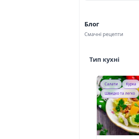
Блог
Смачні рецепти
Тип кухні
Салати
Курка
Швидко та легко