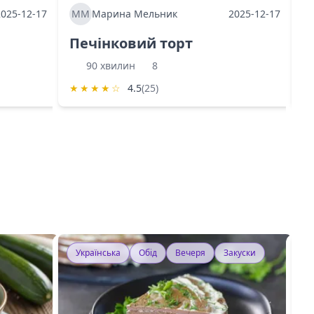
2025-12-17
ММ
Марина Мельник
2025-12-17
М
Печінковий торт
К
90 хвилин
8
★
★
★
★
☆
4.5
(25)
★
Українська
Обід
Вечеря
Закуски
У