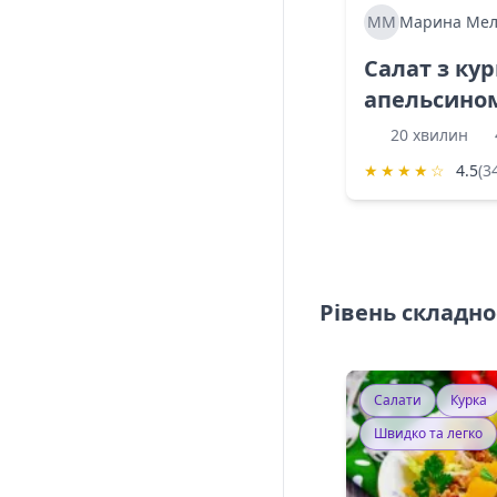
ММ
Марина Мел
Салат з ку
апельсино
20 хвилин
★
★
★
★
☆
4.5
(3
Рівень складно
Салати
Курка
Швидко та легко