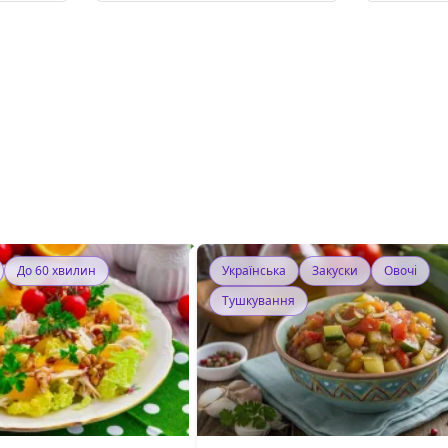
До 60 хвилин
Українська
Закуски
Овочі
Тушкування