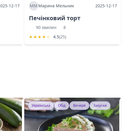
2025-12-17
ММ
Марина Мельник
2025-12-17
М
Печінковий торт
К
90 хвилин
8
★
★
★
★
☆
4.5
(25)
★
Українська
Обід
Вечеря
Закуски
У