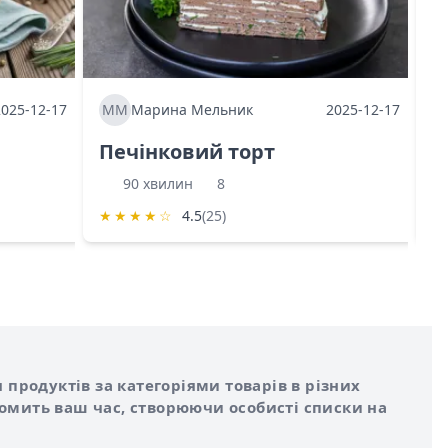
2025-12-17
ММ
Марина Мельник
2025-12-17
М
Печінковий торт
К
90 хвилин
8
★
★
★
★
☆
4.5
(25)
★
 продуктів за категоріями товарів в різних
номить ваш час, створюючи особисті списки на