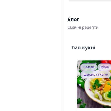
Блог
Смачні рецепти
Тип кухні
Салати
Курка
Швидко та легко