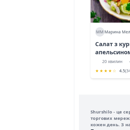
ММ
Марина Мел
Салат з ку
апельсино
20 хвилин
★
★
★
★
☆
4.5
(3
Інформація про 
Про сервіс Shurs
Shurshilo - це 
торгових мережа
кожен день. З н