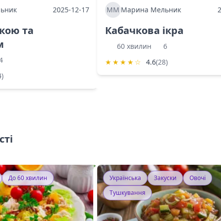
ьник
2025-12-17
ММ
Марина Мельник
ркою та
Кабачкова ікра
м
60 хвилин
6
4
★
★
★
★
☆
4.6
(28)
4)
сті
До 60 хвилин
Українська
Закуски
Овочі
Тушкування