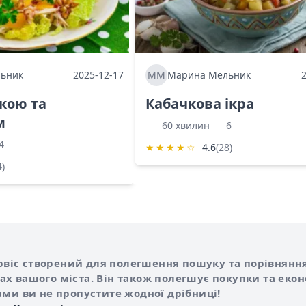
ьник
2025-12-17
ММ
Марина Мельник
ркою та
Кабачкова ікра
м
60 хвилин
6
4
★
★
★
★
☆
4.6
(28)
4)
Shurshilo та корисні посилання
hilo
сервіс створений для полегшення пошуку та порівняння
х вашого міста. Він також полегшує покупки та еко
ами ви не пропустите жодної дрібниці!