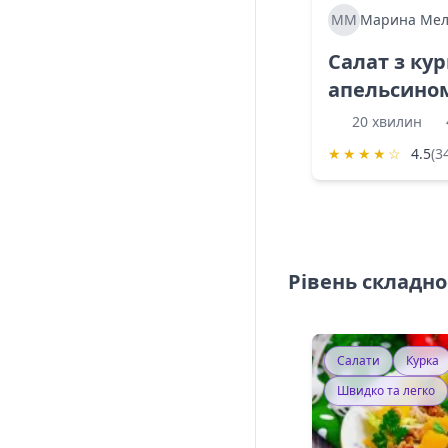
ММ
Марина Мел
Салат з ку
апельсино
20 хвилин
★
★
★
★
☆
4.5
(3
Рівень складно
Салати
Курка
Швидко та легко