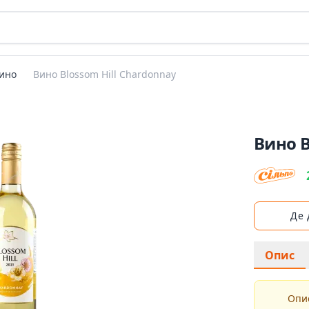
ино
Вино Blossom Hill Chardonnay
Вино B
Де
Опис
Опис