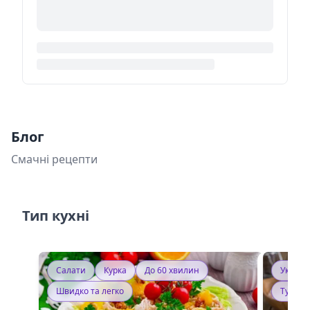
Блог
Смачні рецепти
Тип кухні
Салати
Курка
До 60 хвилин
Україн
Швидко та легко
Тушку