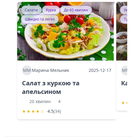
Салати
Курка
До 60 хвилин
Україн
Швидко та легко
Тушку
ММ
Марина Мельник
2025-12-17
ММ
Ма
Салат з куркою та
Каба
апельсином
60 
20 хвилин
4
★
★
★
★
★
★
★
☆
4.5
(34)