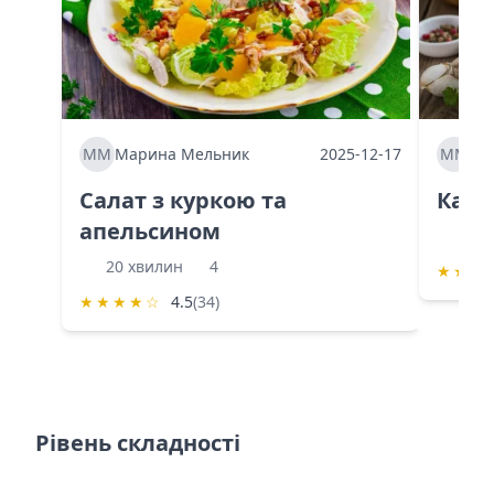
ММ
Марина Мельник
2025-12-17
ММ
Ма
Салат з куркою та
Каба
апельсином
60 
20 хвилин
4
★
★
★
★
★
★
★
☆
4.5
(34)
Рівень складності