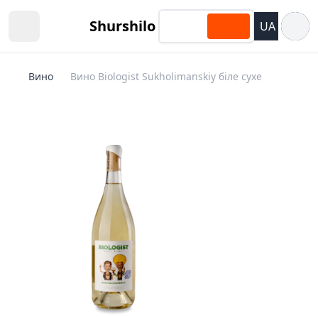
Відкри
Shurshilo
UA
Open sidebar
Вино
Вино Biologist Sukholimanskiy біле сухе