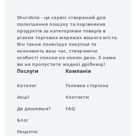
Інформація про Shurshilo та корисні посилання
Про сервіс Shurshilo
Shurshilo - це сервіс створений для
полегшення пошуку та порівняння
продуктів за категоріями товарів в
різних торгових мережах вашого міста.
Він також полегшує покупки та
економить ваш час, створюючи
особисті списки на кожен день. З нами
ви не пропустите жодної дрібниці!
Послуги
Компанія
Каталог
Головна сторінка
Акції
Контакти
Де дешевше?
FAQ
Блог
Рецепти