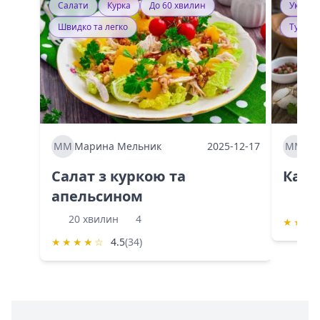
Салати
Курка
До 60 хвилин
Україн
Швидко та легко
Тушку
ММ
Марина Мельник
2025-12-17
ММ
Ма
Салат з куркою та
Каба
апельсином
60 
20 хвилин
4
★
★
★
★
★
★
★
☆
4.5
(34)