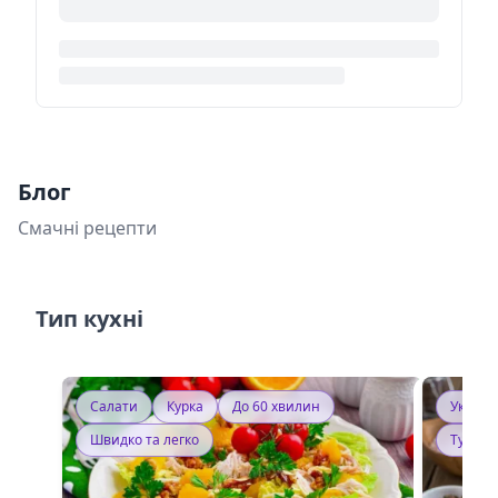
Блог
Смачні рецепти
Тип кухні
Салати
Курка
До 60 хвилин
Україн
Швидко та легко
Тушку