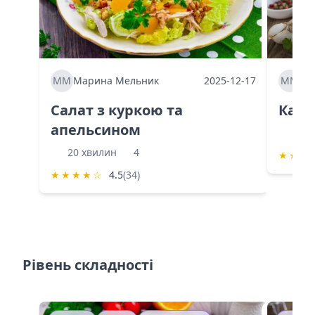
ММ
Марина Мельник
2025-12-17
ММ
Ма
Салат з куркою та
Каба
апельсином
60 
20 хвилин
4
★
★
★
★
★
★
★
☆
4.5
(34)
Рівень складності