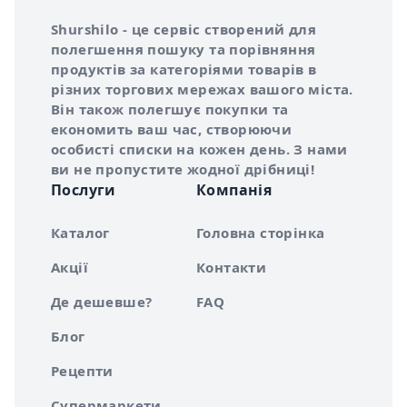
Інформація про Shurshilo та корисні посилання
Про сервіс Shurshilo
Shurshilo - це сервіс створений для
полегшення пошуку та порівняння
продуктів за категоріями товарів в
різних торгових мережах вашого міста.
Він також полегшує покупки та
економить ваш час, створюючи
особисті списки на кожен день. З нами
ви не пропустите жодної дрібниці!
Послуги
Компанія
Каталог
Головна сторінка
Акції
Контакти
Де дешевше?
FAQ
Блог
Рецепти
Супермаркети