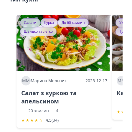
Салати
Курка
До 60 хвилин
Україн
Швидко та легко
Тушку
ММ
Марина Мельник
2025-12-17
ММ
Ма
Салат з куркою та
Каба
апельсином
60 
20 хвилин
4
★
★
★
★
★
★
★
☆
4.5
(34)