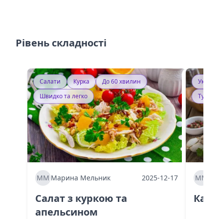
Рівень складності
Салати
Курка
До 60 хвилин
Україн
Швидко та легко
Тушку
ММ
Марина Мельник
2025-12-17
ММ
Ма
Салат з куркою та
Каба
апельсином
60 