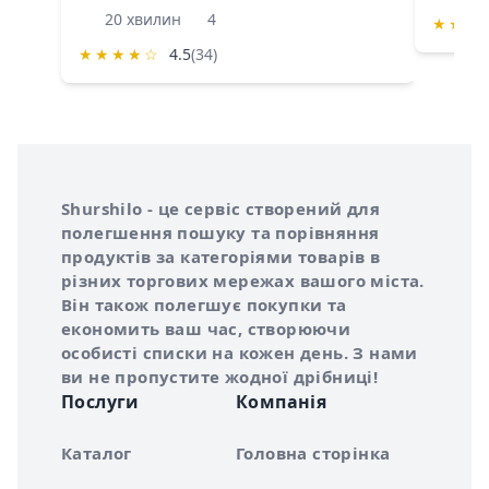
20 хвилин
4
★
★
★
★
★
★
★
☆
4.5
(34)
Інформація про Shurshilo та корисні посилання
Про сервіс Shurshilo
Shurshilo - це сервіс створений для
полегшення пошуку та порівняння
продуктів за категоріями товарів в
різних торгових мережах вашого міста.
Він також полегшує покупки та
економить ваш час, створюючи
особисті списки на кожен день. З нами
ви не пропустите жодної дрібниці!
Послуги
Компанія
Каталог
Головна сторінка