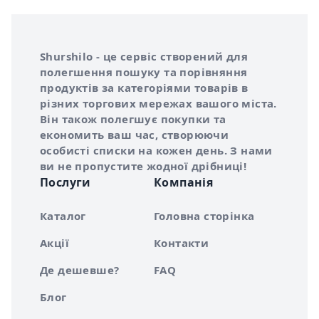
Інформація про Shurshilo та корисні посилання
Про сервіс Shurshilo
Shurshilo - це сервіс створений для
полегшення пошуку та порівняння
продуктів за категоріями товарів в
різних торгових мережах вашого міста.
Він також полегшує покупки та
економить ваш час, створюючи
особисті списки на кожен день. З нами
ви не пропустите жодної дрібниці!
Послуги
Компанія
Каталог
Головна сторінка
Акції
Контакти
Де дешевше?
FAQ
Блог