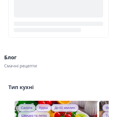
Блог
Смачні рецепти
Тип кухні
Салати
Курка
До 60 хвилин
Україн
Швидко та легко
Тушку