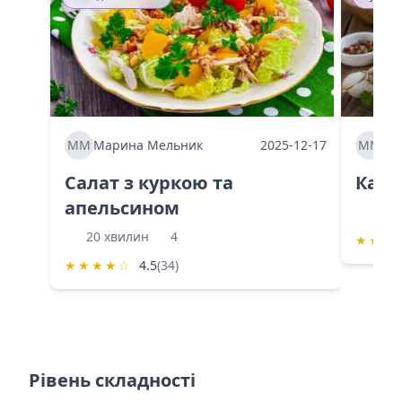
ММ
Марина Мельник
2025-12-17
ММ
Ма
Салат з куркою та
Каба
апельсином
60 
20 хвилин
4
★
★
★
★
★
★
★
☆
4.5
(34)
Рівень складності