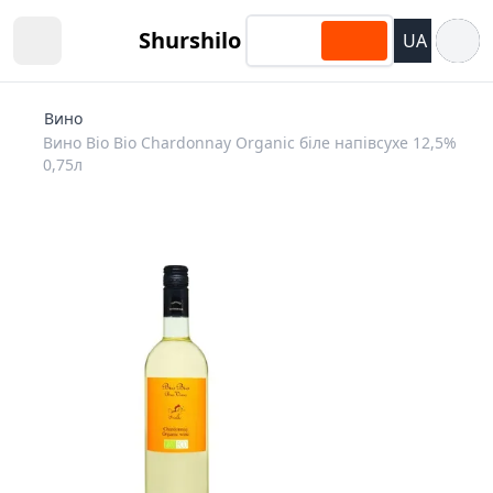
Відкри
Shurshilo
UA
Open sidebar
Вино
Вино Bio Bio Chardonnay Organic біле напівсухе 12,5%
0,75л