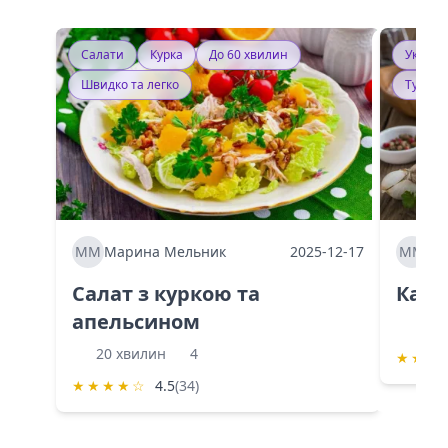
Салати
Курка
До 60 хвилин
Україн
Швидко та легко
Тушку
ММ
Марина Мельник
2025-12-17
ММ
Ма
Салат з куркою та
Каба
апельсином
60 
20 хвилин
4
★
★
★
★
★
★
★
☆
4.5
(34)