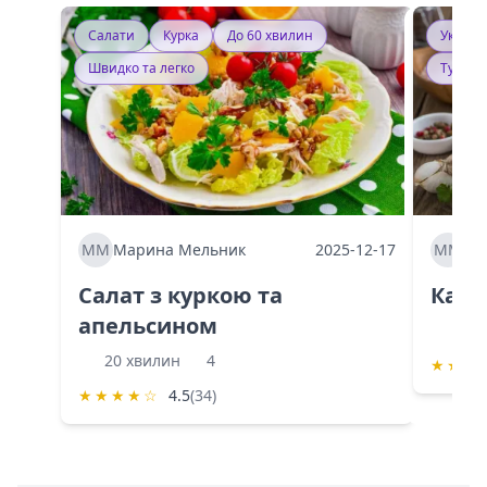
Салати
Курка
До 60 хвилин
Україн
Швидко та легко
Тушку
ММ
Марина Мельник
2025-12-17
ММ
Ма
Салат з куркою та
Каба
апельсином
60 
20 хвилин
4
★
★
★
★
★
★
★
☆
4.5
(34)