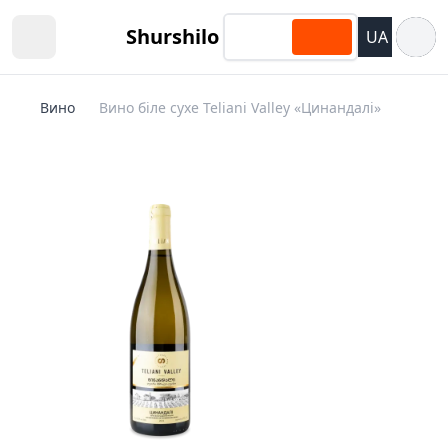
Відкри
Shurshilo
UA
Open sidebar
Вино
Вино біле сухе Teliani Valley «Цинандалі»