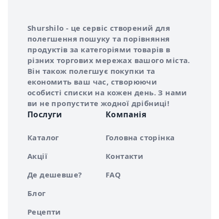
Інформація про Shurshilo та корисні посилання
Про сервіс Shurshilo
Shurshilo - це сервіс створений для
полегшення пошуку та порівняння
продуктів за категоріями товарів в
різних торгових мережах вашого міста.
Він також полегшує покупки та
економить ваш час, створюючи
особисті списки на кожен день. З нами
ви не пропустите жодної дрібниці!
Послуги
Компанія
Каталог
Головна сторінка
Акції
Контакти
Де дешевше?
FAQ
Блог
Рецепти