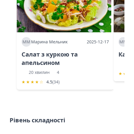
ММ
Марина Мельник
2025-12-17
ММ
Ма
Салат з куркою та
Каба
апельсином
60 
20 хвилин
4
★
★
★
★
★
★
★
☆
4.5
(34)
Рівень складності