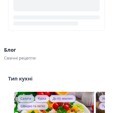
Блог
Смачні рецепти
Тип кухні
Салати
Курка
До 60 хвилин
Україн
Швидко та легко
Тушку