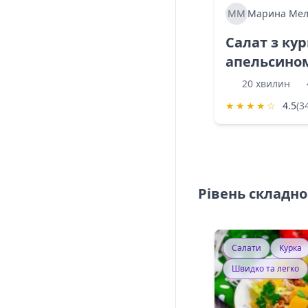
ММ
Марина Мел
Салат з ку
апельсино
20 хвилин
★
★
★
★
☆
4.5
(3
Рівень складно
Салати
Курка
Швидко та легко