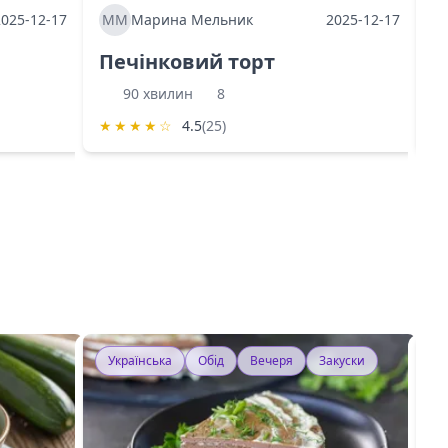
2025-12-17
ММ
Марина Мельник
2025-12-17
М
Печінковий торт
К
90 хвилин
8
★
★
★
★
☆
4.5
(25)
★
Українська
Обід
Вечеря
Закуски
У