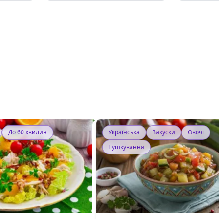
До 60 хвилин
Українська
Закуски
Овочі
Тушкування