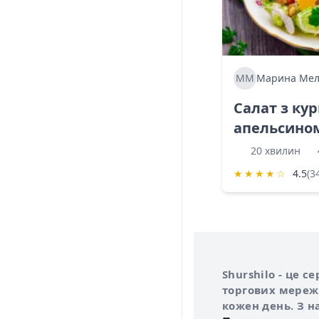
ММ
Марина Мел
Салат з ку
апельсино
20 хвилин
★
★
★
★
☆
4.5
(3
Інформація про 
Про сервіс Shurs
Shurshilo - це 
торгових мережа
кожен день. З н