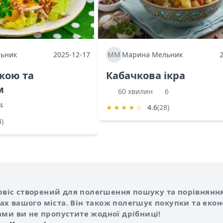
ьник
2025-12-17
ММ
Марина Мельник
ркою та
Кабачкова ікра
м
60 хвилин
6
4
★
★
★
★
☆
4.6
(28)
4)
Shurshilo та корисні посилання
hilo
сервіс створений для полегшення пошуку та порівняння
х вашого міста. Він також полегшує покупки та еко
ами ви не пропустите жодної дрібниці!