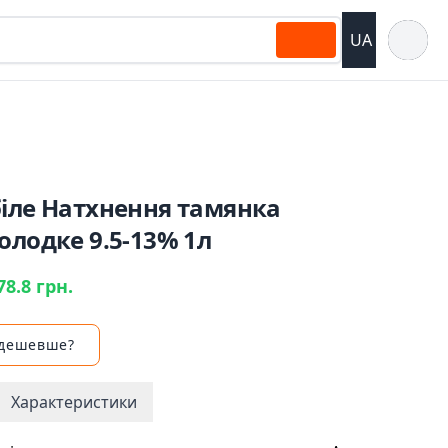
Відкрит
UA
біле Натхнення тамянка
олодке 9.5-13% 1л
78.8 грн.
 дешевше?
Характеристики