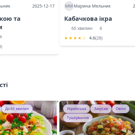
ьник
2025-12-17
ММ
Марина Мельник
ркою та
Кабачкова ікра
м
60 хвилин
6
4
★
★
★
★
☆
4.6
(28)
4)
сті
До 60 хвилин
Українська
Закуски
Овочі
Тушкування