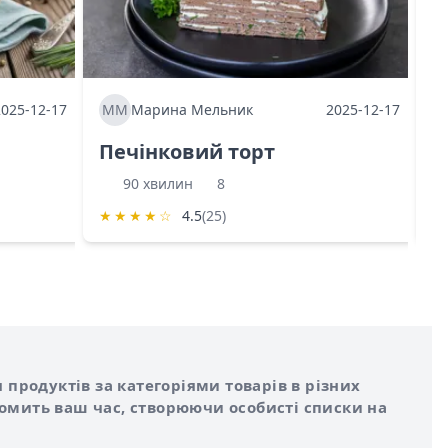
2025-12-17
ММ
Марина Мельник
2025-12-17
М
Печінковий торт
К
90 хвилин
8
★
★
★
★
☆
4.5
(25)
★
 продуктів за категоріями товарів в різних
номить ваш час, створюючи особисті списки на