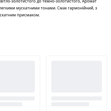
 світло-золотистого до темно-золотистого, Аромат
 легкими мускатними тонами. Смак гармонійний, з
ускатним присмаком.