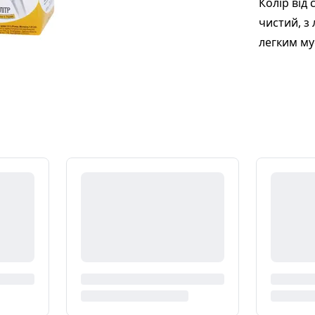
Колір від
чистий, з
легким м