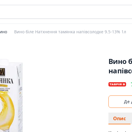
ино
Вино біле Натхнення тамянка напівсолодке 9.5-13% 1л
Вино 
напівс
Де
Опис