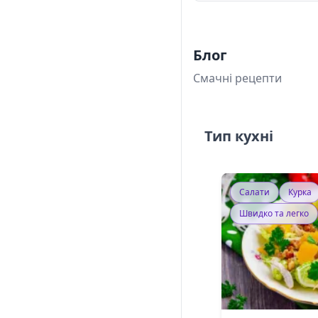
Блог
Смачні рецепти
Тип кухні
Салати
Курка
Швидко та легко