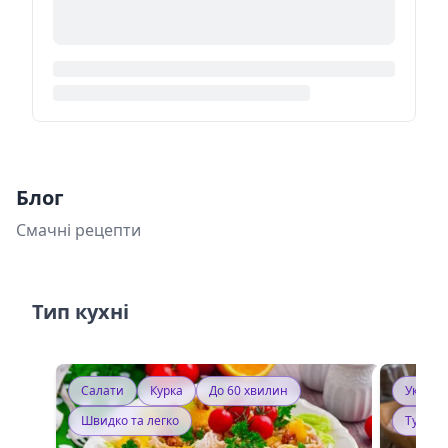
Блог
Смачні рецепти
Тип кухні
Салати
Курка
До 60 хвилин
Україн
Швидко та легко
Тушку