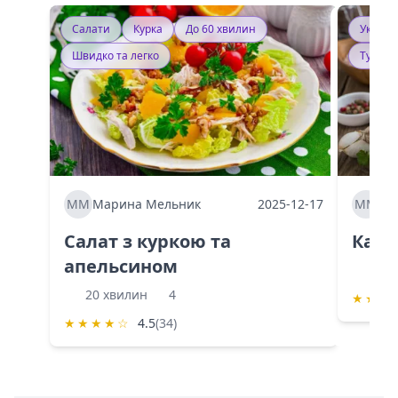
Салати
Курка
До 60 хвилин
Україн
Швидко та легко
Тушку
ММ
Марина Мельник
2025-12-17
ММ
Ма
Салат з куркою та
Каба
апельсином
60 
20 хвилин
4
★
★
★
★
★
★
★
☆
4.5
(34)