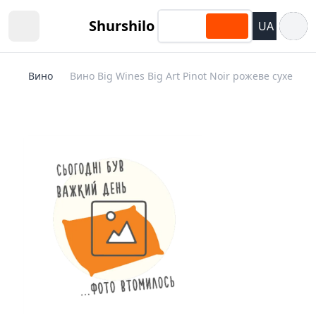
Відкри
Shurshilo
UA
Open sidebar
Вино
Вино Big Wines Big Art Pinot Noir рожеве сухе