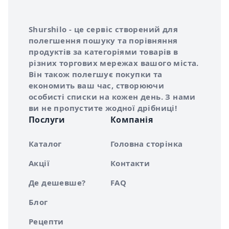
Інформація про Shurshilo та корисні посилання
Про сервіс Shurshilo
Shurshilo - це сервіс створений для
полегшення пошуку та порівняння
продуктів за категоріями товарів в
різних торгових мережах вашого міста.
Він також полегшує покупки та
економить ваш час, створюючи
особисті списки на кожен день. З нами
ви не пропустите жодної дрібниці!
Послуги
Компанія
Каталог
Головна сторінка
Акції
Контакти
Де дешевше?
FAQ
Блог
Рецепти