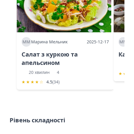
ММ
Марина Мельник
2025-12-17
ММ
Ма
Салат з куркою та
Каба
апельсином
60 
20 хвилин
4
★
★
★
★
★
★
★
☆
4.5
(34)
Рівень складності