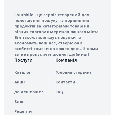
Інформація про Shurshilo та корисні посилання
Про сервіс Shurshilo
Shurshilo - це сервіс створений для
полегшення пошуку та порівняння
продуктів за категоріями товарів в
різних торгових мережах вашого міста.
Він також полегшує покупки та
економить ваш час, створюючи
особисті списки на кожен день. З нами
ви не пропустите жодної дрібниці!
Послуги
Компанія
Каталог
Головна сторінка
Акції
Контакти
Де дешевше?
FAQ
Блог
Рецепти