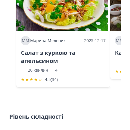
ММ
Марина Мельник
2025-12-17
ММ
Ма
Салат з куркою та
Каба
апельсином
60 
20 хвилин
4
★
★
★
★
★
★
★
☆
4.5
(34)
Рівень складності