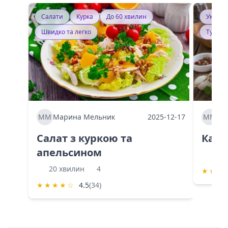
Салати
Курка
До 60 хвилин
Україн
Швидко та легко
Тушку
ММ
Марина Мельник
2025-12-17
ММ
Ма
Салат з куркою та
Каба
апельсином
60 
20 хвилин
4
★
★
★
★
★
★
★
☆
4.5
(34)