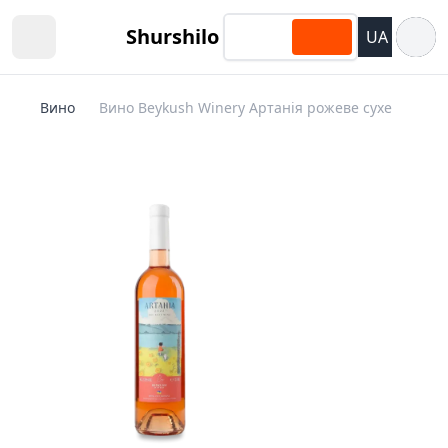
Відкри
Shurshilo
UA
Open sidebar
Вино
Вино Beykush Winery Артанія рожеве сухе