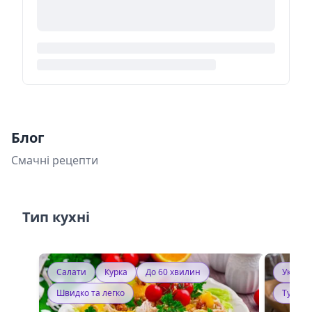
Блог
Смачні рецепти
Тип кухні
Салати
Курка
До 60 хвилин
Україн
Швидко та легко
Тушку