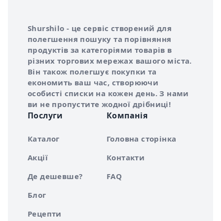
Інформація про Shurshilo та корисні посилання
Про сервіс Shurshilo
Shurshilo - це сервіс створений для
полегшення пошуку та порівняння
продуктів за категоріями товарів в
різних торгових мережах вашого міста.
Він також полегшує покупки та
економить ваш час, створюючи
особисті списки на кожен день. З нами
ви не пропустите жодної дрібниці!
Послуги
Компанія
Каталог
Головна сторінка
Акції
Контакти
Де дешевше?
FAQ
Блог
Рецепти