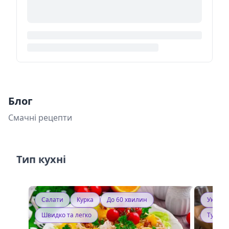
Блог
Смачні рецепти
Тип кухні
Салати
Курка
До 60 хвилин
Україн
Швидко та легко
Тушку