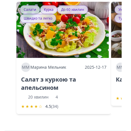
Салати
Курка
До 60 хвилин
Україн
Швидко та легко
Тушку
ММ
Марина Мельник
2025-12-17
ММ
Ма
Салат з куркою та
Каба
апельсином
60 
20 хвилин
4
★
★
★
★
★
★
★
☆
4.5
(34)