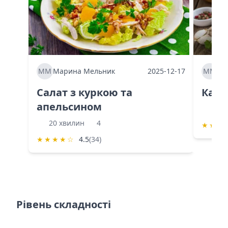
ММ
Марина Мельник
2025-12-17
ММ
Ма
Салат з куркою та
Каба
апельсином
60 
20 хвилин
4
★
★
★
★
★
★
★
☆
4.5
(34)
Рівень складності