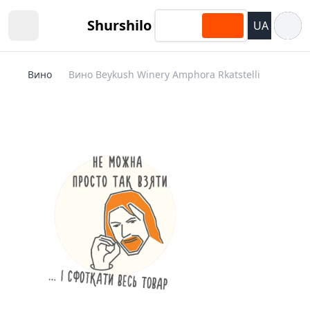
Відкри
Shurshilo
UA
Open sidebar
Вино
Вино Beykush Winery Amphora Rkatstelli