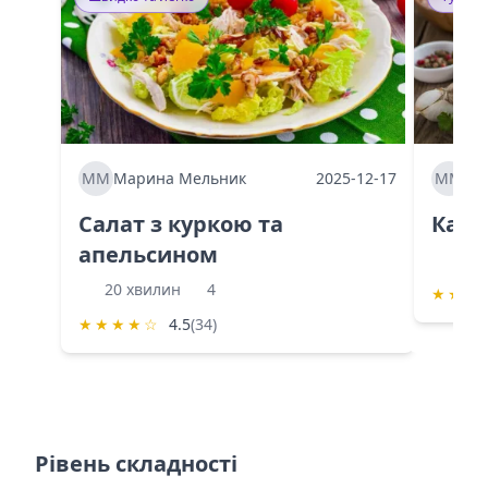
ММ
Марина Мельник
2025-12-17
ММ
Ма
Салат з куркою та
Каба
апельсином
60 
20 хвилин
4
★
★
★
★
★
★
★
☆
4.5
(34)
Рівень складності