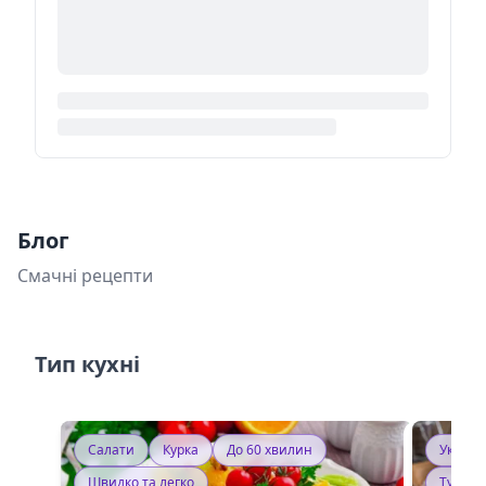
Блог
Смачні рецепти
Тип кухні
Салати
Курка
До 60 хвилин
Україн
Швидко та легко
Тушку