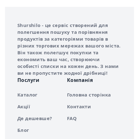
Інформація про Shurshilo та корисні посилання
Про сервіс Shurshilo
Shurshilo - це сервіс створений для
полегшення пошуку та порівняння
продуктів за категоріями товарів в
різних торгових мережах вашого міста.
Він також полегшує покупки та
економить ваш час, створюючи
особисті списки на кожен день. З нами
ви не пропустите жодної дрібниці!
Послуги
Компанія
Каталог
Головна сторінка
Акції
Контакти
Де дешевше?
FAQ
Блог