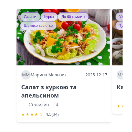
Салати
Курка
До 60 хвилин
Україн
Швидко та легко
Тушку
ММ
Марина Мельник
2025-12-17
ММ
Ма
Салат з куркою та
Каба
апельсином
60 
20 хвилин
4
★
★
★
★
★
★
★
☆
4.5
(34)