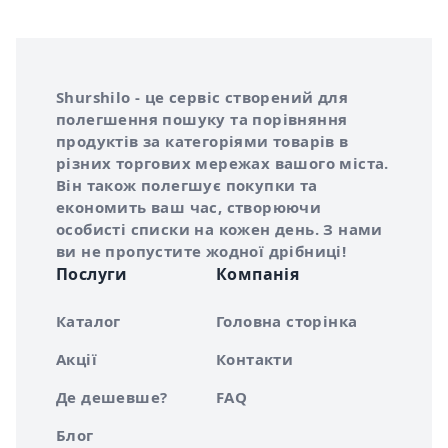
Інформація про Shurshilo та корисні посилання
Про сервіс Shurshilo
Shurshilo - це сервіс створений для
полегшення пошуку та порівняння
продуктів за категоріями товарів в
різних торгових мережах вашого міста.
Він також полегшує покупки та
економить ваш час, створюючи
особисті списки на кожен день. З нами
ви не пропустите жодної дрібниці!
Послуги
Компанія
Каталог
Головна сторінка
Акції
Контакти
Де дешевше?
FAQ
Блог