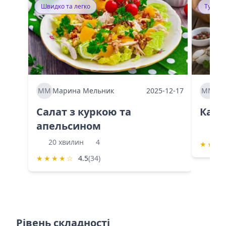
Швидко та легко
Тушку
ММ
Марина Мельник
2025-12-17
ММ
Ма
Салат з куркою та
Каба
апельсином
60 
20 хвилин
4
★
★
★
★
★
★
★
☆
4.5
(34)
Рівень складності