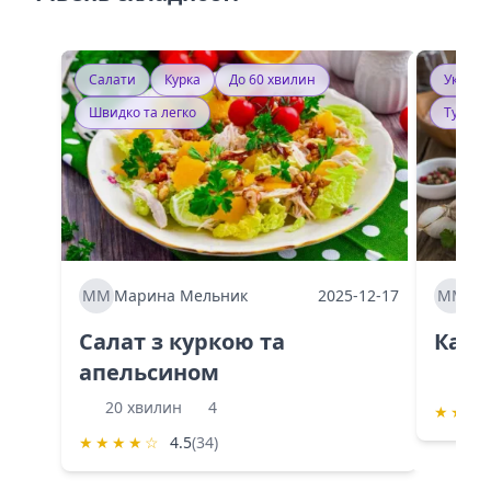
Салати
Курка
До 60 хвилин
Україн
Швидко та легко
Тушку
ММ
Марина Мельник
2025-12-17
ММ
Ма
Салат з куркою та
Каба
апельсином
60 
20 хвилин
4
★
★
★
★
★
★
★
☆
4.5
(34)