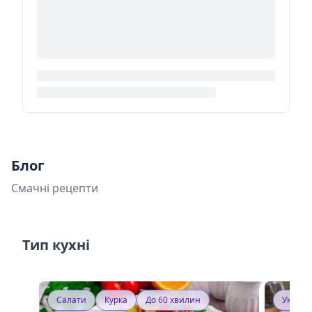
Блог
Смачні рецепти
Тип кухні
Салати
Курка
До 60 хвилин
Україн