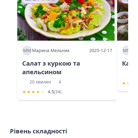
ММ
Марина Мельник
2025-12-17
ММ
Ма
Салат з куркою та
Каба
апельсином
60 
20 хвилин
4
★
★
★
★
★
★
★
☆
4.5
(34)
Рівень складності