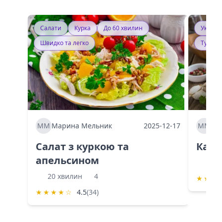
Салати
Курка
До 60 хвилин
Україн
Швидко та легко
Тушку
ММ
Марина Мельник
2025-12-17
ММ
Ма
Салат з куркою та
Каба
апельсином
60 
20 хвилин
4
★
★
★
★
★
★
★
☆
4.5
(34)