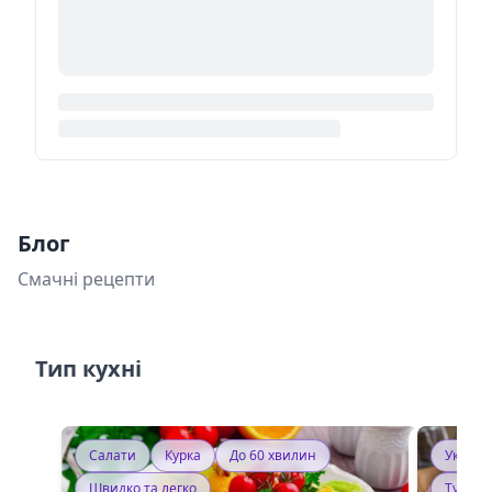
Блог
Смачні рецепти
Тип кухні
Салати
Курка
До 60 хвилин
Україн
Швидко та легко
Тушку