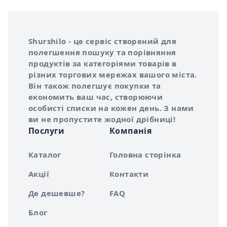
Інформація про Shurshilo та корисні посилання
Про сервіс Shurshilo
Shurshilo - це сервіс створений для
полегшення пошуку та порівняння
продуктів за категоріями товарів в
різних торгових мережах вашого міста.
Він також полегшує покупки та
економить ваш час, створюючи
особисті списки на кожен день. З нами
ви не пропустите жодної дрібниці!
Послуги
Компанія
Каталог
Головна сторінка
Акції
Контакти
Де дешевше?
FAQ
Блог