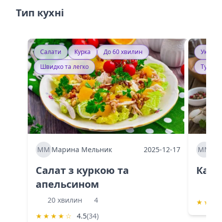
Тип кухні
Салати
Курка
До 60 хвилин
Україн
Швидко та легко
Тушку
ММ
Марина Мельник
2025-12-17
ММ
Ма
Салат з куркою та
Каба
апельсином
60 
20 хвилин
4
★
★
★
★
★
★
★
☆
4.5
(34)