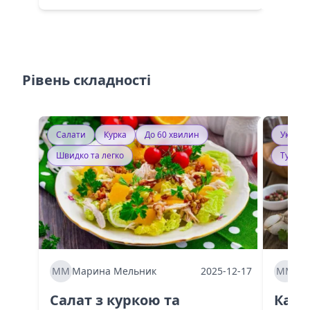
Рівень складності
Салати
Курка
До 60 хвилин
Україн
Швидко та легко
Тушку
ММ
Марина Мельник
2025-12-17
ММ
Ма
Салат з куркою та
Каба