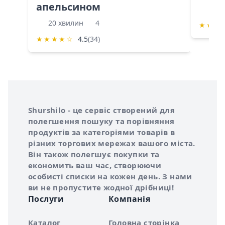
апельсином
60 
20 хвилин
4
★
★
★
★
★
★
★
☆
4.5
(34)
Інформація про Shurshilo та корисні посилання
Про сервіс Shurshilo
Shurshilo - це сервіс створений для
полегшення пошуку та порівняння
продуктів за категоріями товарів в
різних торгових мережах вашого міста.
Він також полегшує покупки та
економить ваш час, створюючи
особисті списки на кожен день. З нами
ви не пропустите жодної дрібниці!
Послуги
Компанія
Каталог
Головна сторінка