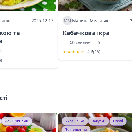
ьник
2025-12-17
ММ
Марина Мельник
ркою та
Кабачкова ікра
м
60 хвилин
6
4
★
★
★
★
☆
4.6
(28)
4)
сті
До 60 хвилин
Українська
Закуски
Овочі
Тушкування