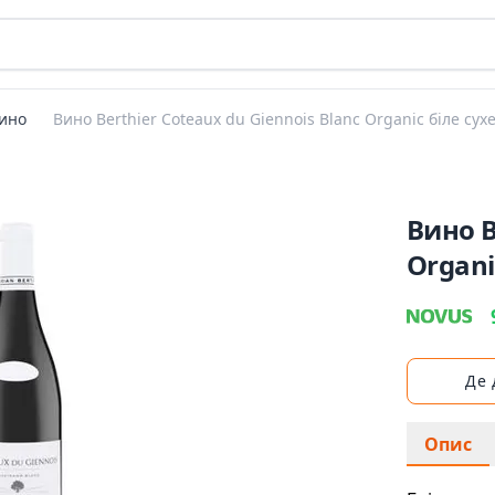
ино
Вино Berthier Coteaux du Giennois Blanc Organic біле сух
Вино B
Organi
Де
Опис