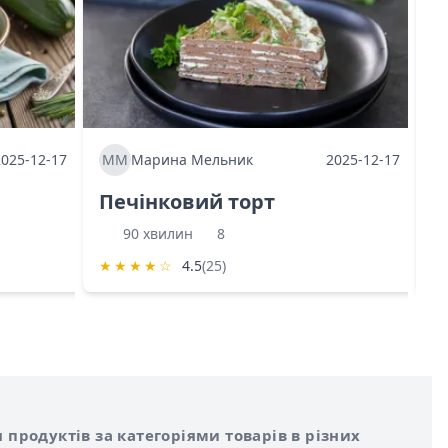
2025-12-17
ММ
Марина Мельник
2025-12-17
М
Печінковий торт
К
90 хвилин
8
★
★
★
★
☆
4.5
(25)
★
 продуктів за категоріями товарів в різних