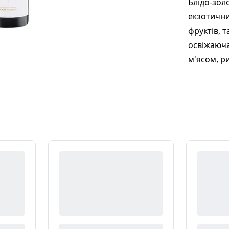
Блідо-золо
екзотични
фруктів, т
освіжаюча
м'ясом, р