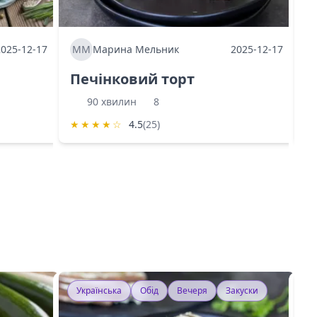
2025-12-17
ММ
Марина Мельник
2025-12-17
М
Печінковий торт
К
90 хвилин
8
★
★
★
★
☆
4.5
(25)
★
Українська
Обід
Вечеря
Закуски
У