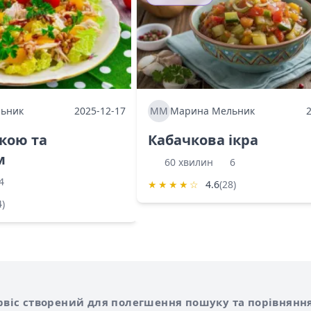
ьник
2025-12-17
ММ
Марина Мельник
ркою та
Кабачкова ікра
м
60 хвилин
6
4
★
★
★
★
☆
4.6
(28)
4)
Shurshilo та корисні посилання
hilo
сервіс створений для полегшення пошуку та порівняння