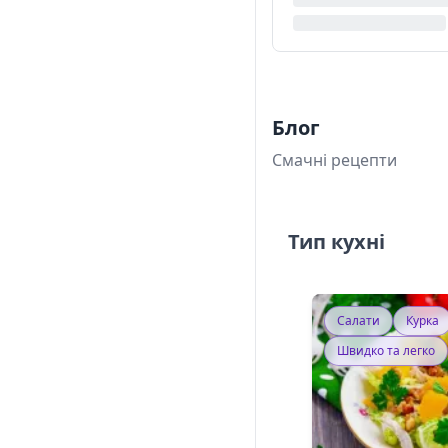
Блог
Смачні рецепти
Тип кухні
Салати
Курка
Швидко та легко