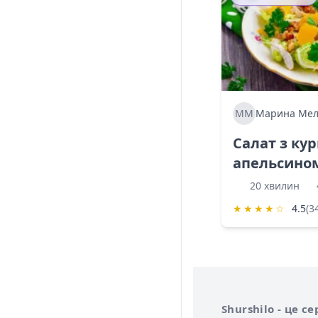
ММ
Марина Мел
Салат з ку
апельсино
20 хвилин
★
★
★
★
☆
4.5
(3
Інформація про 
Про сервіс Shurs
Shurshilo - це 