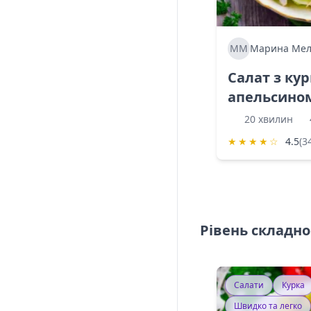
ММ
Марина Мел
Салат з ку
апельсино
20 хвилин
★
★
★
★
☆
4.5
(3
Рівень складно
Салати
Курка
Швидко та легко