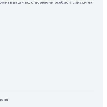
номить ваш час, створюючи особисті списки на
щено