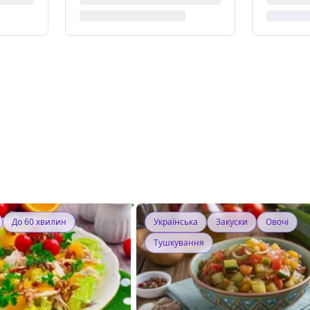
До 60 хвилин
Українська
Закуски
Овочі
Тушкування