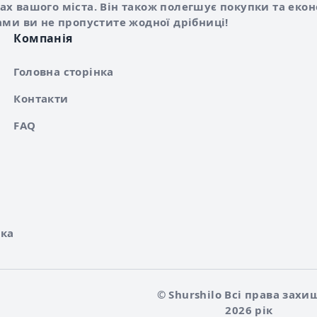
х вашого міста. Він також полегшує покупки та еко
ами ви не пропустите жодної дрібниці!
Компанія
Головна сторінка
Контакти
FAQ
ка
© Shurshilo Всі права захи
2026 рік