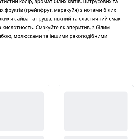
тистий колір, аромат білих квітів, цитрусових та
х фруктів (грейпфрут, маракуйя) з нотами білих
аких як айва та груша, ніжний та еластичний смак,
 кислотность. Смакуйте як аперитив, з білим
ибою, молюсками та іншими ракоподібними.