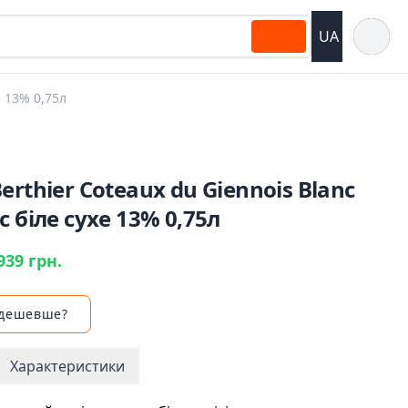
Відкрит
UA
е 13% 0,75л
erthier Coteaux du Giennois Blanc
c біле сухе 13% 0,75л
939 грн.
 дешевше?
Характеристики