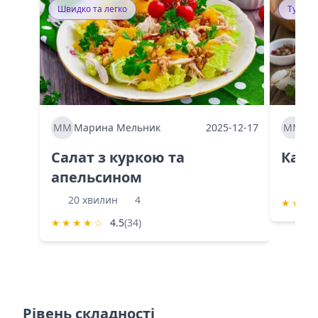
Швидко та легко
Тушку
ММ
Марина Мельник
2025-12-17
ММ
Ма
Салат з куркою та
Каба
апельсином
60 
20 хвилин
4
★
★
★
★
★
★
★
☆
4.5
(34)
Рівень складності