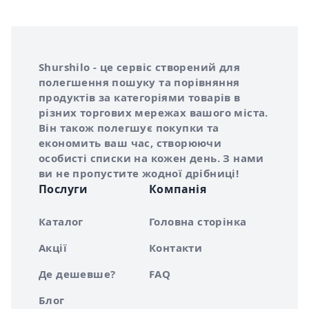
Інформація про Shurshilo та корисні посилання
Про сервіс Shurshilo
Shurshilo - це сервіс створений для
полегшення пошуку та порівняння
продуктів за категоріями товарів в
різних торгових мережах вашого міста.
Він також полегшує покупки та
економить ваш час, створюючи
особисті списки на кожен день. З нами
ви не пропустите жодної дрібниці!
Послуги
Компанія
Каталог
Головна сторінка
Акції
Контакти
Де дешевше?
FAQ
Блог