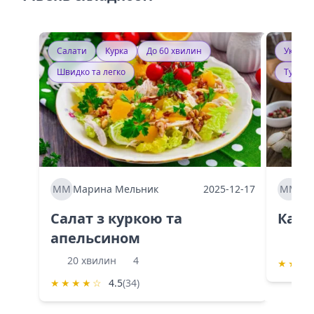
Салати
Курка
До 60 хвилин
Україн
Швидко та легко
Тушку
ММ
Марина Мельник
2025-12-17
ММ
Ма
Салат з куркою та
Каба
апельсином
60 
20 хвилин
4
★
★
★
★
★
★
★
☆
4.5
(34)