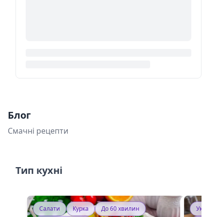
Блог
Смачні рецепти
Тип кухні
Салати
Курка
До 60 хвилин
Україн