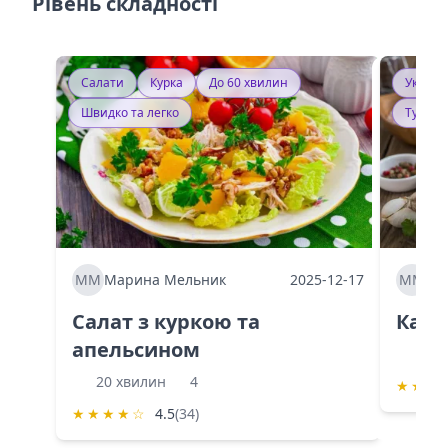
Рівень складності
Салати
Курка
До 60 хвилин
Україн
Швидко та легко
Тушку
ММ
Марина Мельник
2025-12-17
ММ
Ма
Салат з куркою та
Каба
апельсином
60 
20 хвилин
4
★
★
★
★
★
★
★
☆
4.5
(34)