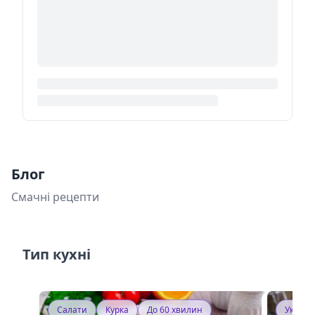
Блог
Смачні рецепти
Тип кухні
Салати
Курка
До 60 хвилин
Україн