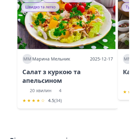
Швидко та легко
Тушку
ММ
Марина Мельник
2025-12-17
ММ
Ма
Салат з куркою та
Каба
апельсином
60 
20 хвилин
4
★
★
★
★
★
★
★
☆
4.5
(34)