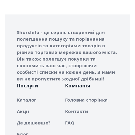
Інформація про Shurshilo та корисні посилання
Про сервіс Shurshilo
Shurshilo - це сервіс створений для
полегшення пошуку та порівняння
продуктів за категоріями товарів в
різних торгових мережах вашого міста.
Він також полегшує покупки та
економить ваш час, створюючи
особисті списки на кожен день. З нами
ви не пропустите жодної дрібниці!
Послуги
Компанія
Каталог
Головна сторінка
Акції
Контакти
Де дешевше?
FAQ
Блог