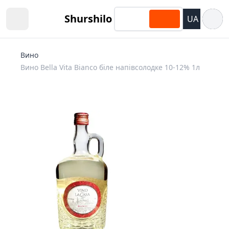
Відкри
Shurshilo
UA
Open sidebar
Вино
Вино Bella Vita Bianco біле напівсолодке 10-12% 1л