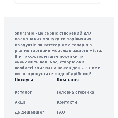
Інформація про Shurshilo та корисні посилання
Про сервіс Shurshilo
Shurshilo - це сервіс створений для
полегшення пошуку та порівняння
продуктів за категоріями товарів в
різних торгових мережах вашого міста.
Він також полегшує покупки та
економить ваш час, створюючи
особисті списки на кожен день. З нами
ви не пропустите жодної дрібниці!
Послуги
Компанія
Каталог
Головна сторінка
Акції
Контакти
Де дешевше?
FAQ