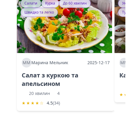
Салати
Курка
До 60 хвилин
Україн
Швидко та легко
Тушку
ММ
Марина Мельник
2025-12-17
ММ
Ма
Салат з куркою та
Каба
апельсином
60 
20 хвилин
4
★
★
★
★
★
★
★
☆
4.5
(34)