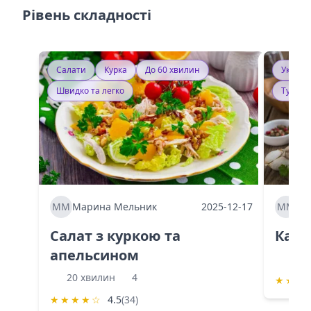
Рівень складності
Салати
Курка
До 60 хвилин
Україн
Швидко та легко
Тушку
ММ
Марина Мельник
2025-12-17
ММ
Ма
Салат з куркою та
Каба
апельсином
60 
20 хвилин
4
★
★
★
★
★
★
★
☆
4.5
(34)