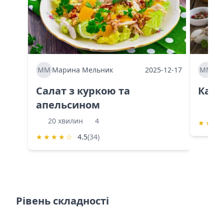
ММ
Марина Мельник
2025-12-17
ММ
Ма
Салат з куркою та
Каба
апельсином
60 
20 хвилин
4
★
★
★
★
★
★
★
☆
4.5
(34)
Рівень складності