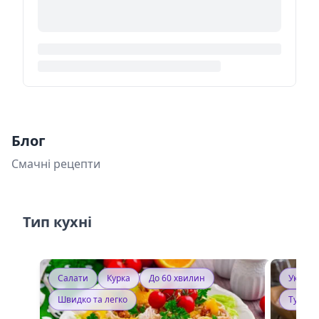
Блог
Смачні рецепти
Тип кухні
Салати
Курка
До 60 хвилин
Україн
Швидко та легко
Тушку