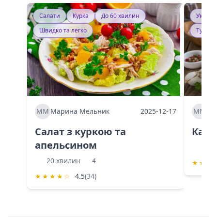
Салати
Курка
До 60 хвилин
Україн
Швидко та легко
Тушку
ММ
Марина Мельник
2025-12-17
ММ
Ма
Салат з куркою та
Каба
апельсином
60 
20 хвилин
4
★
★
★
★
★
★
★
☆
4.5
(34)