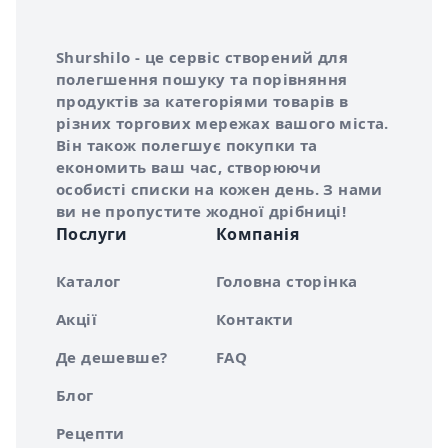
Інформація про Shurshilo та корисні посилання
Про сервіс Shurshilo
Shurshilo - це сервіс створений для
полегшення пошуку та порівняння
продуктів за категоріями товарів в
різних торгових мережах вашого міста.
Він також полегшує покупки та
економить ваш час, створюючи
особисті списки на кожен день. З нами
ви не пропустите жодної дрібниці!
Послуги
Компанія
Каталог
Головна сторінка
Акції
Контакти
Де дешевше?
FAQ
Блог
Рецепти