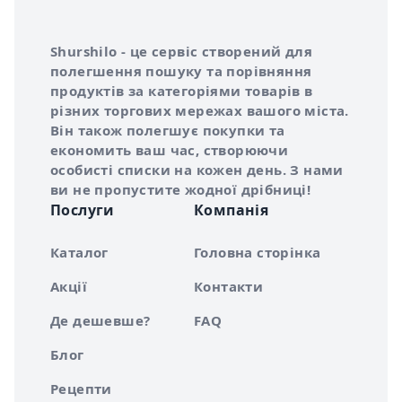
Інформація про Shurshilo та корисні посилання
Про сервіс Shurshilo
Shurshilo - це сервіс створений для
полегшення пошуку та порівняння
продуктів за категоріями товарів в
різних торгових мережах вашого міста.
Він також полегшує покупки та
економить ваш час, створюючи
особисті списки на кожен день. З нами
ви не пропустите жодної дрібниці!
Послуги
Компанія
Каталог
Головна сторінка
Акції
Контакти
Де дешевше?
FAQ
Блог
Рецепти