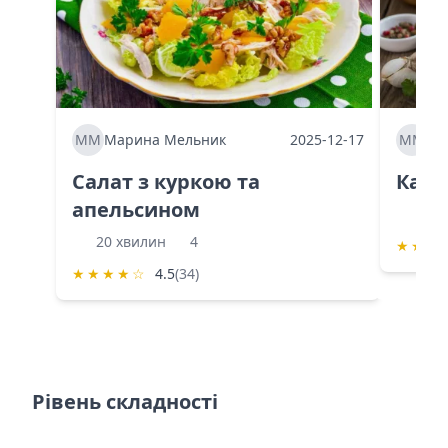
ММ
Марина Мельник
2025-12-17
ММ
Ма
Салат з куркою та
Каба
апельсином
60 
20 хвилин
4
★
★
★
★
★
★
★
☆
4.5
(34)
Рівень складності