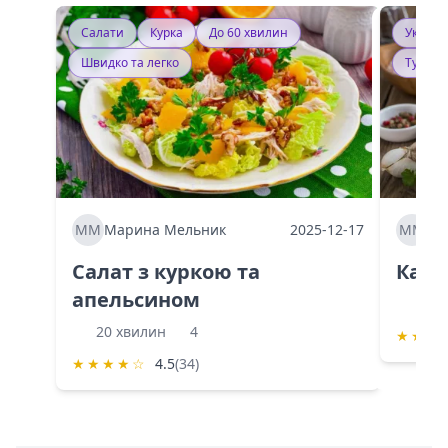
Салати
Курка
До 60 хвилин
Україн
Швидко та легко
Тушку
ММ
Марина Мельник
2025-12-17
ММ
Ма
Салат з куркою та
Каба
апельсином
60 
20 хвилин
4
★
★
★
★
★
★
★
☆
4.5
(34)