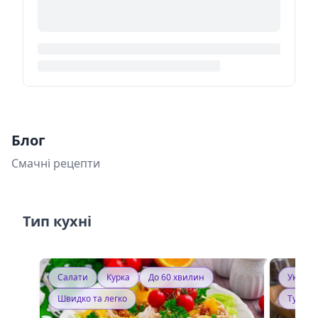
Блог
Смачні рецепти
Тип кухні
Салати
Курка
До 60 хвилин
Україн
Швидко та легко
Тушку