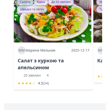
Салати
Курка
До 60 хвилин
Україн
Швидко та легко
Тушку
ММ
Марина Мельник
2025-12-17
ММ
Ма
Салат з куркою та
Каба
апельсином
60 
20 хвилин
4
★
★
★
★
★
★
★
☆
4.5
(34)