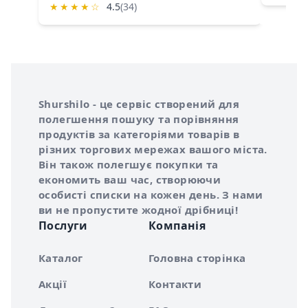
★
★
★
★
☆
4.5
(34)
Інформація про Shurshilo та корисні посилання
Про сервіс Shurshilo
Shurshilo - це сервіс створений для
полегшення пошуку та порівняння
продуктів за категоріями товарів в
різних торгових мережах вашого міста.
Він також полегшує покупки та
економить ваш час, створюючи
особисті списки на кожен день. З нами
ви не пропустите жодної дрібниці!
Послуги
Компанія
Каталог
Головна сторінка
Акції
Контакти