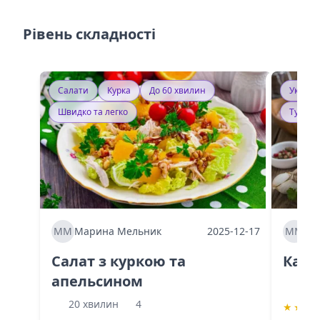
Рівень складності
Салати
Курка
До 60 хвилин
Україн
Швидко та легко
Тушку
ММ
Марина Мельник
2025-12-17
ММ
Ма
Салат з куркою та
Каба
апельсином
60 
20 хвилин
4
★
★
★