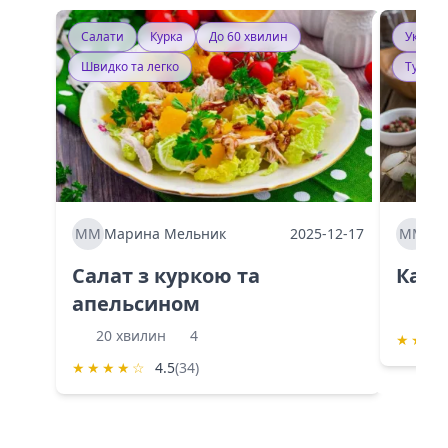
Салати
Курка
До 60 хвилин
Україн
Швидко та легко
Тушку
ММ
Марина Мельник
2025-12-17
ММ
Ма
Салат з куркою та
Каба
апельсином
60 
20 хвилин
4
★
★
★
★
★
★
★
☆
4.5
(34)