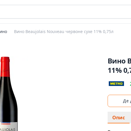
ино
Вино Beaujolais Nouveau червоне сухе 11% 0,75л
Вино B
11% 0,
Де
Опис