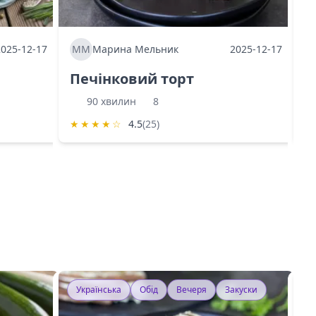
2025-12-17
ММ
Марина Мельник
2025-12-17
М
Печінковий торт
К
90 хвилин
8
★
★
★
★
☆
4.5
(25)
★
Українська
Обід
Вечеря
Закуски
У