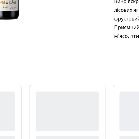
Вино яскр
лісових яг
фруктовий
Приємний 
м`ясо, пти