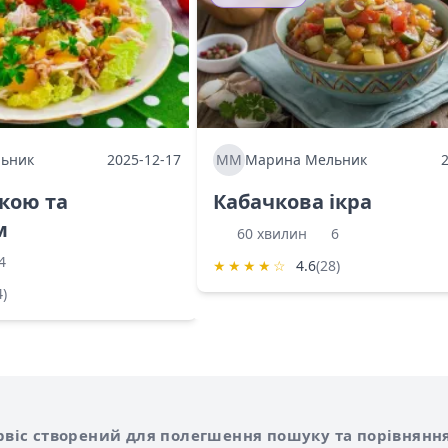
ьник
2025-12-17
ММ
Марина Мельник
ркою та
Кабачкова ікра
м
60 хвилин
6
4
★
★
★
★
☆
4.6
(28)
4)
Shurshilo та корисні посилання
hilo
сервіс створений для полегшення пошуку та порівняння