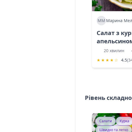
ММ
Марина Мел
Салат з ку
апельсино
20 хвилин
★
★
★
★
☆
4.5
(3
Рівень складно
Салати
Курка
Швидко та легко