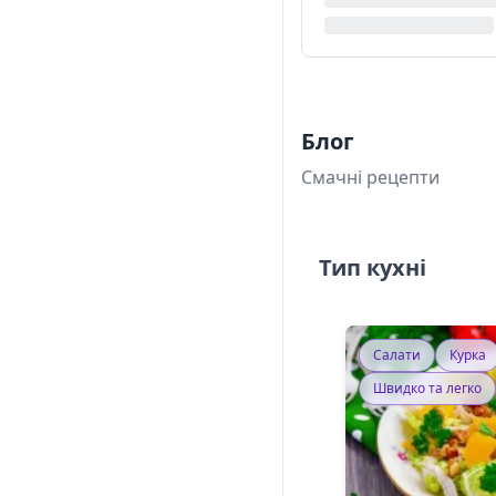
Блог
Смачні рецепти
Тип кухні
Салати
Курка
Швидко та легко