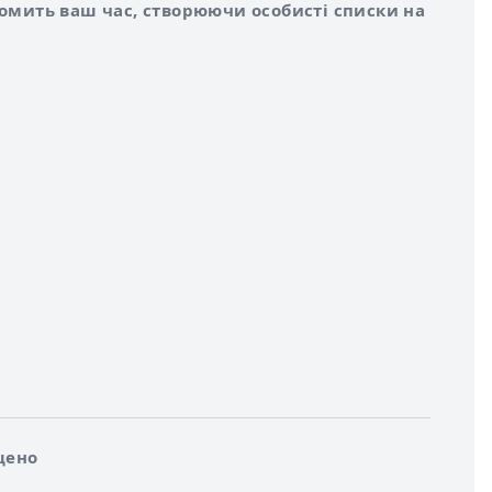
номить ваш час, створюючи особисті списки на
щено