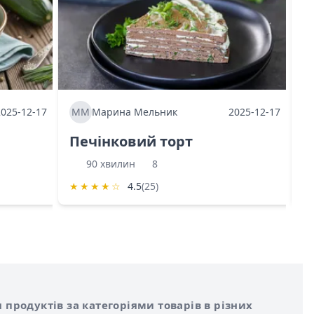
2025-12-17
ММ
Марина Мельник
2025-12-17
М
Печінковий торт
К
90 хвилин
8
★
★
★
★
☆
4.5
(25)
★
 продуктів за категоріями товарів в різних