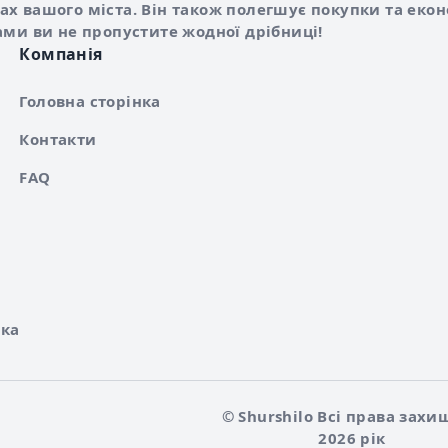
х вашого міста. Він також полегшує покупки та еко
ами ви не пропустите жодної дрібниці!
Компанія
Головна сторінка
Контакти
FAQ
ка
© Shurshilo Всі права захи
2026 рік