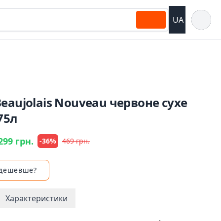
Відкрит
UA
eaujolais Nouveau червоне сухе
75л
299 грн.
-36%
469 грн.
 дешевше?
Характеристики