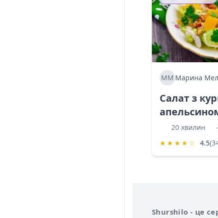
ММ
Марина Мел
Салат з ку
апельсино
20 хвилин
★
★
★
★
☆
4.5
(3
Інформація про 
Про сервіс Shurs
Shurshilo - це 