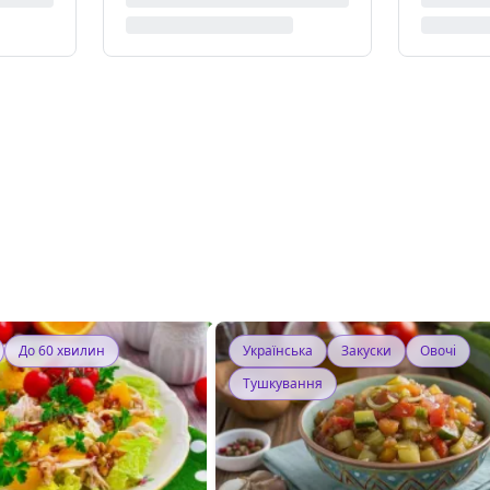
До 60 хвилин
Українська
Закуски
Овочі
Тушкування