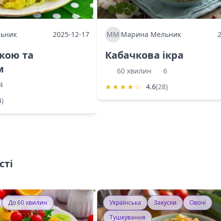
ьник
2025-12-17
ММ
Марина Мельник
ркою та
Кабачкова ікра
м
60 хвилин
6
4
★
★
★
★
☆
4.6
(28)
4)
сті
До 60 хвилин
Українська
Закуски
Овочі
Тушкування