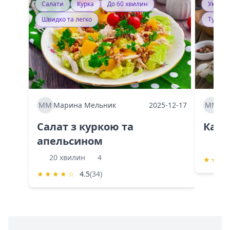
Салати
Курка
До 60 хвилин
Україн
Швидко та легко
Тушку
ММ
Марина Мельник
2025-12-17
ММ
Ма
Салат з куркою та
Каба
апельсином
60 
20 хвилин
4
★
★
★
★
★
★
★
☆
4.5
(34)