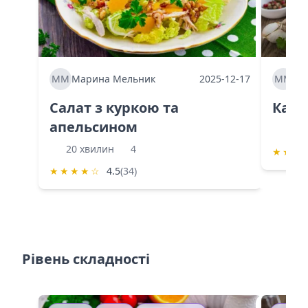
ММ
Марина Мельник
2025-12-17
ММ
Ма
Салат з куркою та
Каба
апельсином
60 
20 хвилин
4
★
★
★
★
★
★
★
☆
4.5
(34)
Рівень складності