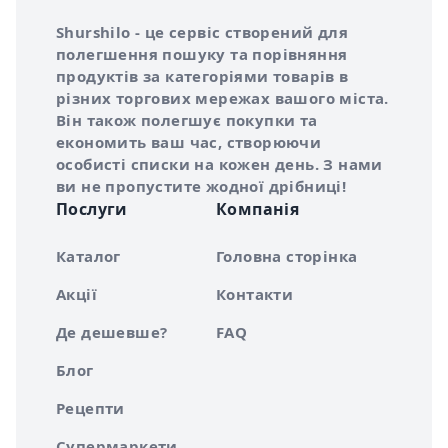
Інформація про Shurshilo та корисні посилання
Про сервіс Shurshilo
Shurshilo - це сервіс створений для
полегшення пошуку та порівняння
продуктів за категоріями товарів в
різних торгових мережах вашого міста.
Він також полегшує покупки та
економить ваш час, створюючи
особисті списки на кожен день. З нами
ви не пропустите жодної дрібниці!
Послуги
Компанія
Каталог
Головна сторінка
Акції
Контакти
Де дешевше?
FAQ
Блог
Рецепти
Супермаркети