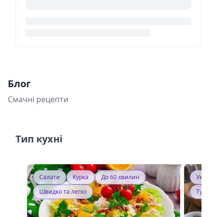
Блог
Смачні рецепти
Тип кухні
Салати
Курка
До 60 хвилин
Україн
Швидко та легко
Тушку