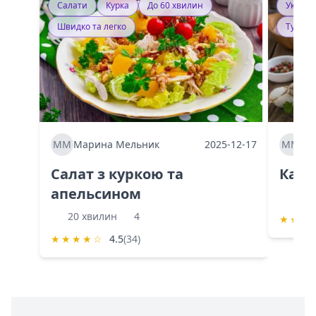
Салати
Курка
До 60 хвилин
Україн
Швидко та легко
Тушку
ММ
Марина Мельник
2025-12-17
ММ
Ма
Салат з куркою та
Каба
апельсином
60 
20 хвилин
4
★
★
★
★
★
★
★
☆
4.5
(34)