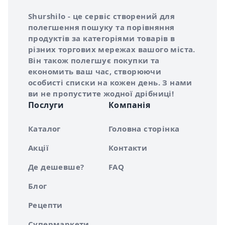
Інформація про Shurshilo та корисні посилання
Про сервіс Shurshilo
Shurshilo - це сервіс створений для
полегшення пошуку та порівняння
продуктів за категоріями товарів в
різних торгових мережах вашого міста.
Він також полегшує покупки та
економить ваш час, створюючи
особисті списки на кожен день. З нами
ви не пропустите жодної дрібниці!
Послуги
Компанія
Каталог
Головна сторінка
Акції
Контакти
Де дешевше?
FAQ
Блог
Рецепти
Супермаркети