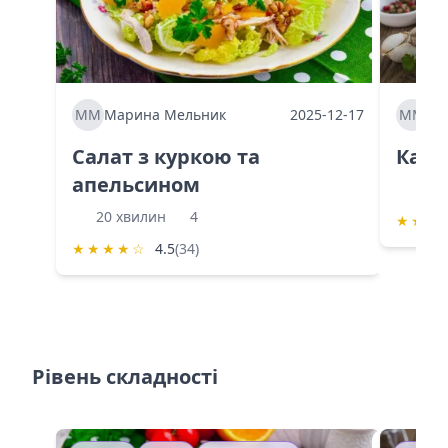
ММ
Марина Мельник
2025-12-17
ММ
Ма
Салат з куркою та
Каба
апельсином
60 
20 хвилин
4
★
★
★
★
★
★
★
☆
4.5
(34)
Рівень складності