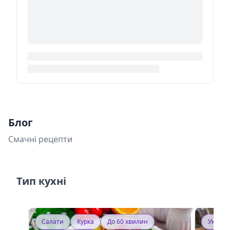
Блог
Смачні рецепти
Тип кухні
Салати
Курка
До 60 хвилин
Україн