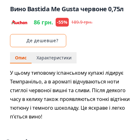
Вино Bastida Me Gusta червоне 0,75л
86 грн.
-55%
189.9 грн.
Де дешевше?
Опис
Характеристики
У цьому типовому іспанському купажі лідирує
Темпранільо, а в ароматі відчуваються ноти
стиглої червоної вишні та сливи. Після деякого
часу в келиху також проявляються тонкі відтінки
тютюну і темного шоколаду. Це яскраве і легко
п'ється вино!