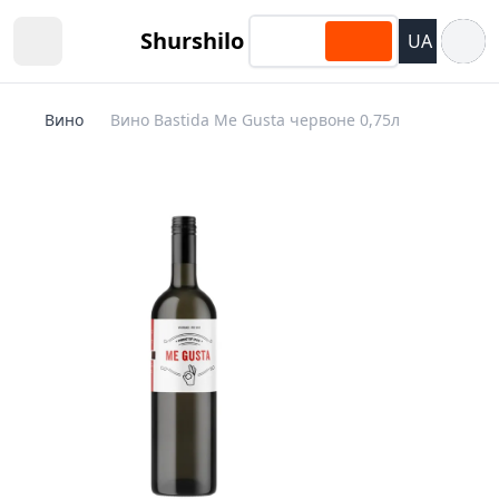
Відкри
Shurshilo
UA
Open sidebar
Вино
Вино Bastida Me Gusta червоне 0,75л