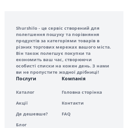
Інформація про Shurshilo та корисні посилання
Про сервіс Shurshilo
Shurshilo - це сервіс створений для
полегшення пошуку та порівняння
продуктів за категоріями товарів в
різних торгових мережах вашого міста.
Він також полегшує покупки та
економить ваш час, створюючи
особисті списки на кожен день. З нами
ви не пропустите жодної дрібниці!
Послуги
Компанія
Каталог
Головна сторінка
Акції
Контакти
Де дешевше?
FAQ
Блог