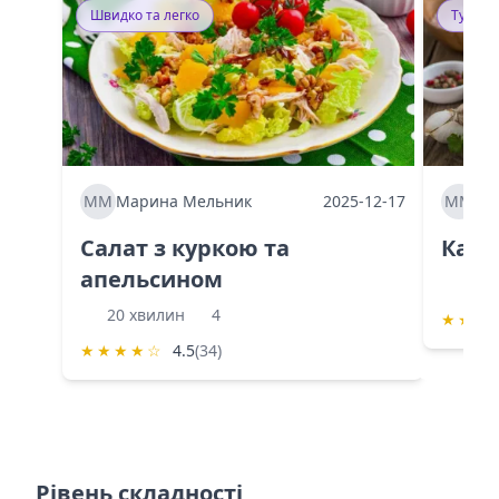
Швидко та легко
Тушку
ММ
Марина Мельник
2025-12-17
ММ
Ма
Салат з куркою та
Каба
апельсином
60 
20 хвилин
4
★
★
★
★
★
★
★
☆
4.5
(34)
Рівень складності