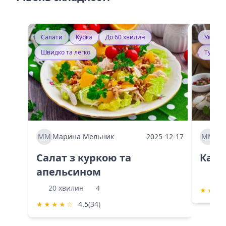
Салати
Курка
До 60 хвилин
Україн
Швидко та легко
Тушку
ММ
Марина Мельник
2025-12-17
ММ
Ма
Салат з куркою та
Каба
апельсином
60 
20 хвилин
4
★
★
★
★
★
★
★
☆
4.5
(34)