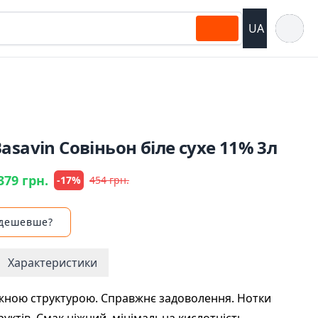
Відкрит
UA
asavin Совіньон біле сухе 11% 3л
379 грн.
-17%
454 грн.
 дешевше?
Характеристики
іжною структурою. Справжнє задоволення. Нотки