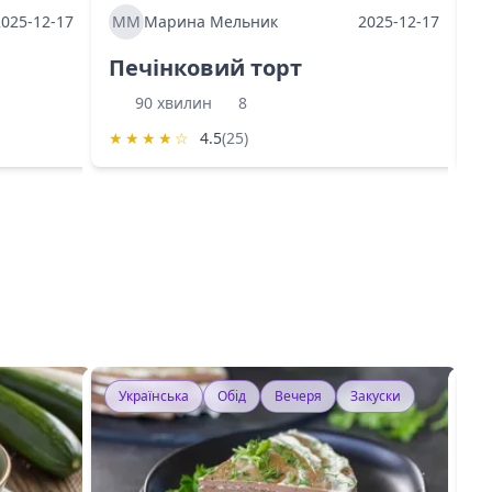
2025-12-17
ММ
Марина Мельник
2025-12-17
М
Печінковий торт
К
90 хвилин
8
★
★
★
★
☆
4.5
(25)
★
Українська
Обід
Вечеря
Закуски
У