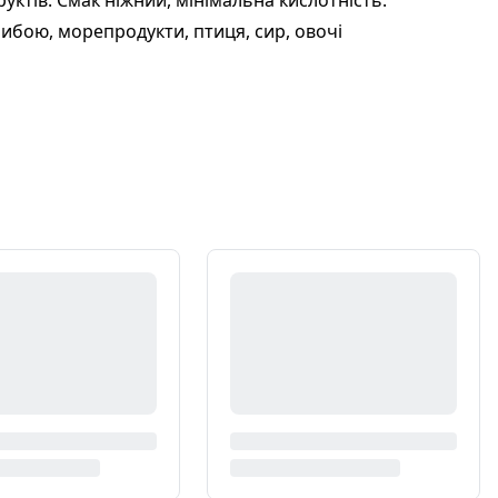
руктів. Смак ніжний, мінімальна кислотність.
рибою, морепродукти, птиця, сир, овочі