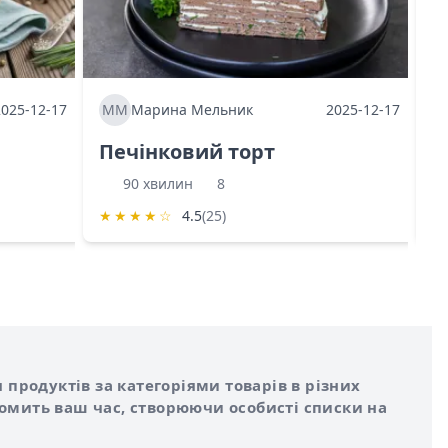
2025-12-17
ММ
Марина Мельник
2025-12-17
М
Печінковий торт
К
90 хвилин
8
★
★
★
★
☆
4.5
(25)
★
 продуктів за категоріями товарів в різних
номить ваш час, створюючи особисті списки на