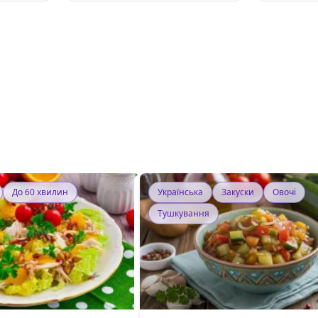
До 60 хвилин
Українська
Закуски
Овочі
Тушкування