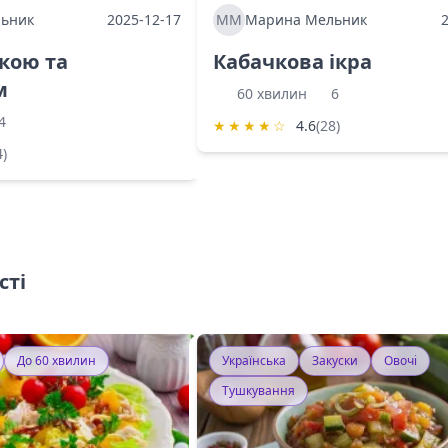
ьник
2025-12-17
ММ
Марина Мельник
ркою та
Кабачкова ікра
м
60 хвилин
6
4
★
★
★
★
☆
4.6
(28)
4)
сті
До 60 хвилин
Українська
Закуски
Овочі
Тушкування