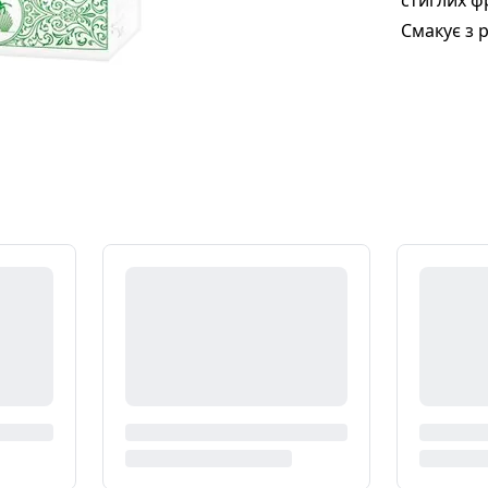
стиглих ф
Смакує з 