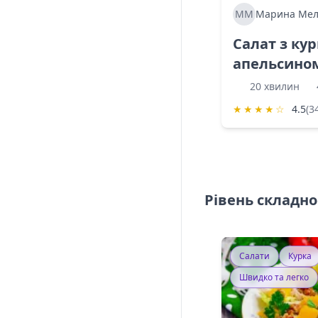
ММ
Марина Мел
Салат з ку
апельсино
20 хвилин
★
★
★
★
☆
4.5
(3
Рівень складно
Салати
Курка
Швидко та легко