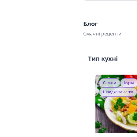
Блог
Смачні рецепти
Тип кухні
Салати
Курка
Швидко та легко