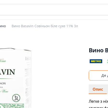
ино
Вино Basavin Совіньон біле сухе 11% 3л
Вино B
Де
Опис
Легке з н