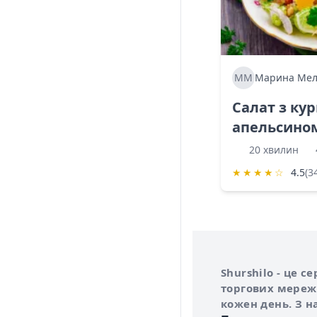
ММ
Марина Мел
Салат з ку
апельсино
20 хвилин
★
★
★
★
☆
4.5
(3
Інформація про 
Про сервіс Shurs
Shurshilo - це 
торгових мережа
кожен день. З н