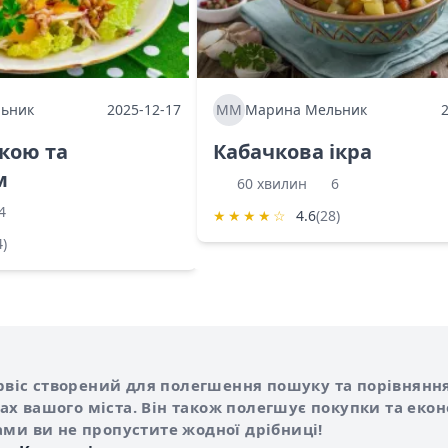
ьник
2025-12-17
ММ
Марина Мельник
ркою та
Кабачкова ікра
м
60 хвилин
6
4
★
★
★
★
☆
4.6
(28)
4)
Shurshilo та корисні посилання
hilo
сервіс створений для полегшення пошуку та порівняння
х вашого міста. Він також полегшує покупки та еко
ами ви не пропустите жодної дрібниці!